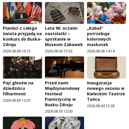
Pianiści z całego
Lata 90. oczami
„Kubuś”
świata przyjadą na
nastolatki –
potrzebuje
konkurs do Buska-
spotkanie w
kolorowych
Zdroju
Muzeum Zabawek
maskotek
2026.08.06 16:15
2026.08.06 15:02
2026.08.06 14:14
Pięć głosów na
Przed nami
Inauguracja
dziedzińcu
Międzynarodowy
nowego sezonu w
Filharmonii
Festiwal
Kieleckim Teatrze
Pianistyczny w
Tańca
2026.08.06 13:25
Busku-Zdroju
2026.08.04 15:38
2026.08.05 12:00