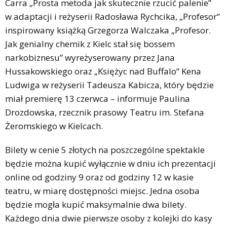
Carra „Prosta metoda jak skutecznie rzucić palenie”
w adaptacji i reżyserii Radosława Rychcika, „Profesor”
inspirowany książką Grzegorza Walczaka „Profesor.
Jak genialny chemik z Kielc stał się bossem
narkobiznesu” wyreżyserowany przez Jana
Hussakowskiego oraz „Księżyc nad Buffalo” Kena
Ludwiga w reżyserii Tadeusza Kabicza, który będzie
miał premierę 13 czerwca – informuje Paulina
Drozdowska, rzecznik prasowy Teatru im. Stefana
Żeromskiego w Kielcach.
Bilety w cenie 5 złotych na poszczególne spektakle
będzie można kupić wyłącznie w dniu ich prezentacji
online od godziny 9 oraz od godziny 12 w kasie
teatru, w miarę dostępności miejsc. Jedna osoba
będzie mogła kupić maksymalnie dwa bilety.
Każdego dnia dwie pierwsze osoby z kolejki do kasy