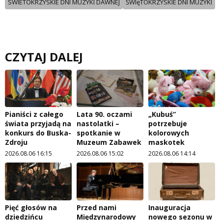
SWIETOKRZYSKIE DNI MUZYKI DAWNEJ
ŚWIęTOKRZYSKIE DNI MUZYKI
CZYTAJ DALEJ
Pianiści z całego
Lata 90. oczami
„Kubuś”
świata przyjadą na
nastolatki –
potrzebuje
konkurs do Buska-
spotkanie w
kolorowych
Zdroju
Muzeum Zabawek
maskotek
2026.08.06 16:15
2026.08.06 15:02
2026.08.06 14:14
Pięć głosów na
Przed nami
Inauguracja
dziedzińcu
Międzynarodowy
nowego sezonu w