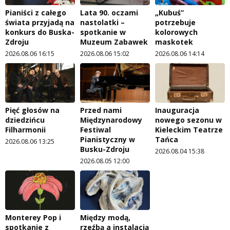
Pianiści z całego
Lata 90. oczami
„Kubuś”
świata przyjadą na
nastolatki –
potrzebuje
konkurs do Buska-
spotkanie w
kolorowych
Zdroju
Muzeum Zabawek
maskotek
2026.08.06 16:15
2026.08.06 15:02
2026.08.06 14:14
Pięć głosów na
Przed nami
Inauguracja
dziedzińcu
Międzynarodowy
nowego sezonu w
Filharmonii
Festiwal
Kieleckim Teatrze
Pianistyczny w
Tańca
2026.08.06 13:25
Busku-Zdroju
2026.08.04 15:38
2026.08.05 12:00
Monterey Pop i
Między modą,
spotkanie z
rzeźbą a instalacją