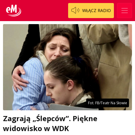
WŁĄCZ RADIO
Fot. FB/Teatr Na Słowie
Zagrają „Ślepców”. Piękne
widowisko w WDK