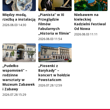
Między modą,
„Pianista” w XI
Niebawem na
rzeźbą a instalacją
Przeglądzie
kieleckiej
Filmów
Kadzielni Festiwal
2026.08.03 14:30
Fabularnych
Od Nowa
„Historia w filmie”
2026.08.03 11:11
2026.08.03 11:54
„Pudełko
„Piosenki z
wspomnień” –
Barykady” –
rodzinne
koncert w hołdzie
warsztaty w
Powstańcom
Muzeum Zabawek
2026.07.28 12:59
i Zabawy
2026.07.28 15:29