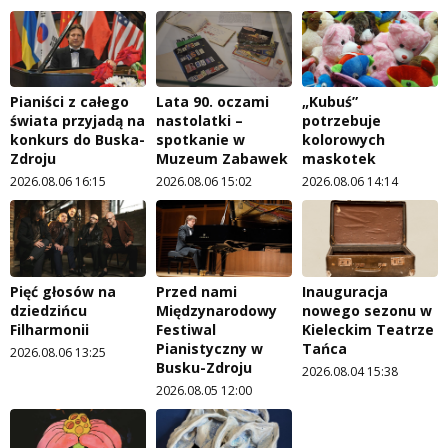
Pianiści z całego
Lata 90. oczami
„Kubuś”
świata przyjadą na
nastolatki –
potrzebuje
konkurs do Buska-
spotkanie w
kolorowych
Zdroju
Muzeum Zabawek
maskotek
2026.08.06 16:15
2026.08.06 15:02
2026.08.06 14:14
Pięć głosów na
Przed nami
Inauguracja
dziedzińcu
Międzynarodowy
nowego sezonu w
Filharmonii
Festiwal
Kieleckim Teatrze
Pianistyczny w
Tańca
2026.08.06 13:25
Busku-Zdroju
2026.08.04 15:38
2026.08.05 12:00