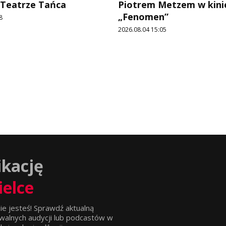
 Teatrze Tańca
Piotrem Metzem w kini
„Fenomen”
8
2026.08.04 15:05
ikację
ielce
ie jesteś! Sprawdź aktualną
walnych audycji lub podcastów w