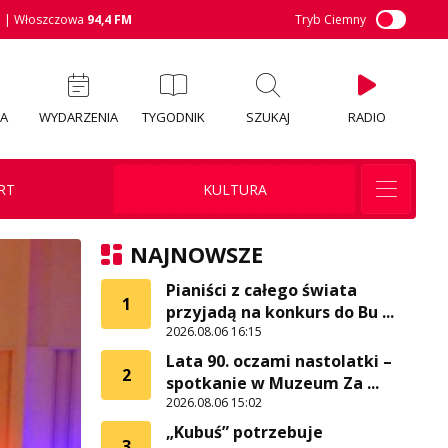
M
| Włoszczowa
94,4 FM
Tryb Ciemny
IA
WYDARZENIA
TYGODNIK
SZUKAJ
RADIO
RT
KULTURA
NAJNOWSZE
Pianiści z całego świata
1
przyjadą na konkurs do Bu ...
2026.08.06 16:15
Lata 90. oczami nastolatki –
2
spotkanie w Muzeum Za ...
2026.08.06 15:02
„Kubuś” potrzebuje
3