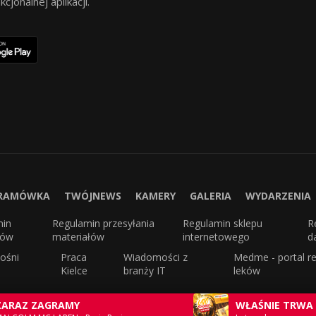
jonalnej aplikacji.
RAMÓWKA
TWÓJNEWS
KAMERY
GALERIA
WYDARZENIA
min
Regulamin przesyłania
Regulamin sklepu
R
sów
materiałów
internetowego
d
ośni
Praca
Wiadomości z
Medme - portal re
Kielce
branży IT
leków
ZARAZ ZAGRAMY
WŁAŚNIE TRWA