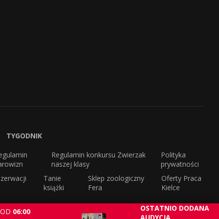
TYGODNIK
egulamin
Regulamin konkursu Zwierzak
Polityka
arowizn
naszej klasy
prywatności
zerwacji
Tanie
Sklep zoologiczny
Oferty Praca
książki
Fera
Kielce
OSTATNIO DODANA
OD
06:00
AUDYCJA