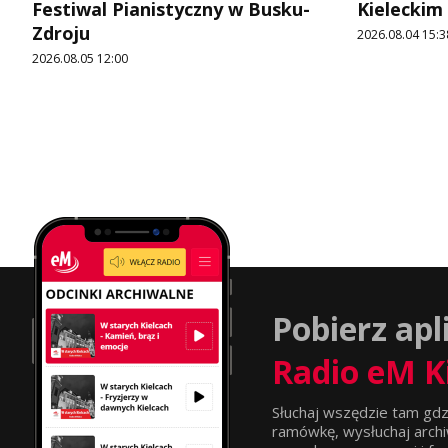
Festiwal Pianistyczny w Busku-
Kieleckim
Zdroju
2026.08.04 15:3
2026.08.05 12:00
Pobierz apl
Radio eM K
Słuchaj wszędzie tam gdz
ramówkę, wysłuchaj archi