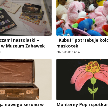
czami nastolatki –
„Kubuś” potrzebuje ko
e w Muzeum Zabawek
maskotek
2
2026.08.06 14:14
ja nowego sezonu w
Monterey Pop i spotkan