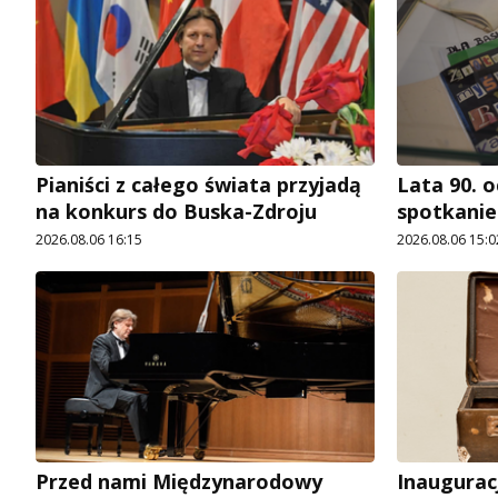
Pianiści z całego świata przyjadą
Lata 90. o
na konkurs do Buska-Zdroju
spotkani
2026.08.06 16:15
2026.08.06 15:0
Przed nami Międzynarodowy
Inaugurac