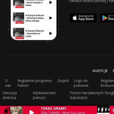
ramach nowoczesnej i funkc
AUDYCJE
O
Regulamin programu
Zespół
Logo do
Regula
nas
Patron
pobrania
konkur
Diecezja
Wydawnictwo
Forum Niezależnych Rozgł
Kielecka
Jedność
Katolickich
TERAZ GRAMY
TINA TURNER - What You Get Is