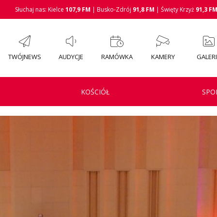
Słuchaj nas: Kielce
107,9 FM
| Busko-Zdrój
91,8 FM
| Święty Krzyż
91,3 F
TWÓJNEWS
AUDYCJE
RAMÓWKA
KAMERY
GALER
KOŚCIÓŁ
SPO