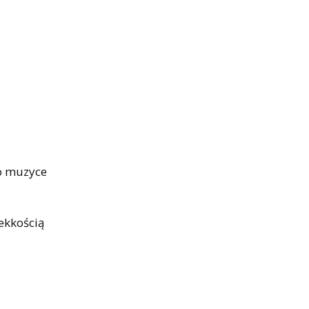
 o muzyce
ekkością