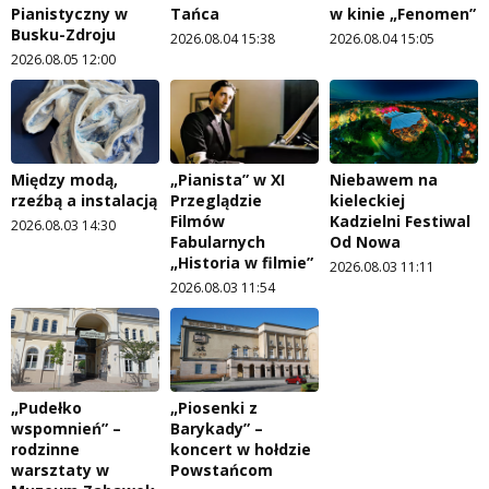
Pianistyczny w
Tańca
w kinie „Fenomen”
Busku-Zdroju
2026.08.04 15:38
2026.08.04 15:05
2026.08.05 12:00
Między modą,
„Pianista” w XI
Niebawem na
rzeźbą a instalacją
Przeglądzie
kieleckiej
Filmów
Kadzielni Festiwal
2026.08.03 14:30
Fabularnych
Od Nowa
„Historia w filmie”
2026.08.03 11:11
2026.08.03 11:54
„Pudełko
„Piosenki z
wspomnień” –
Barykady” –
rodzinne
koncert w hołdzie
warsztaty w
Powstańcom