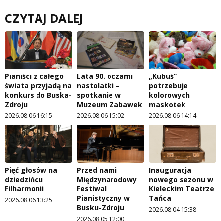
CZYTAJ DALEJ
Pianiści z całego
Lata 90. oczami
„Kubuś”
świata przyjadą na
nastolatki –
potrzebuje
konkurs do Buska-
spotkanie w
kolorowych
Zdroju
Muzeum Zabawek
maskotek
2026.08.06 16:15
2026.08.06 15:02
2026.08.06 14:14
Pięć głosów na
Przed nami
Inauguracja
dziedzińcu
Międzynarodowy
nowego sezonu w
Filharmonii
Festiwal
Kieleckim Teatrze
Pianistyczny w
Tańca
2026.08.06 13:25
Busku-Zdroju
2026.08.04 15:38
2026.08.05 12:00