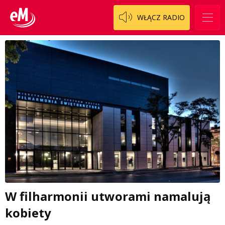
WŁĄCZ RADIO
W filharmonii utworami namalują
kobiety