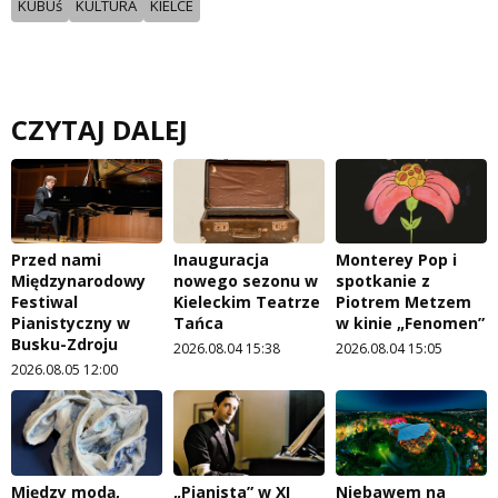
KUBUś
KULTURA
KIELCE
CZYTAJ DALEJ
Przed nami
Inauguracja
Monterey Pop i
Międzynarodowy
nowego sezonu w
spotkanie z
Festiwal
Kieleckim Teatrze
Piotrem Metzem
Pianistyczny w
Tańca
w kinie „Fenomen”
Busku-Zdroju
2026.08.04 15:38
2026.08.04 15:05
2026.08.05 12:00
Między modą,
„Pianista” w XI
Niebawem na