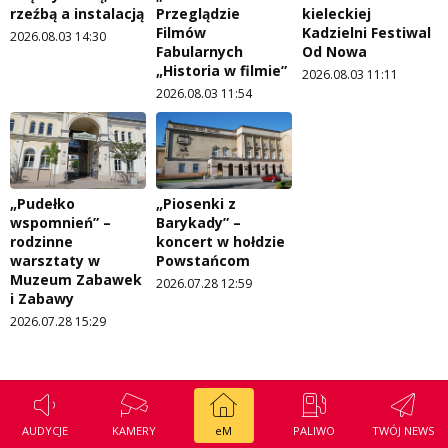
rzeźbą a instalacją
Przeglądzie
kieleckiej
Filmów
Kadzielni Festiwal
2026.08.03 14:30
Fabularnych
Od Nowa
„Historia w filmie”
2026.08.03 11:11
2026.08.03 11:54
„Pudełko
„Piosenki z
wspomnień” –
Barykady” –
rodzinne
koncert w hołdzie
warsztaty w
Powstańcom
Muzeum Zabawek
2026.07.28 12:59
i Zabawy
2026.07.28 15:29
AUDYCJE
KAMERY
eM
PALIWO
TWÓJ NEWS