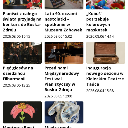
Pianiści z całego
Lata 90. oczami
„Kubuś”
świata przyjadą na
nastolatki –
potrzebuje
konkurs do Buska-
spotkanie w
kolorowych
Zdroju
Muzeum Zabawek
maskotek
2026.08.06 16:15
2026.08.06 15:02
2026.08.06 14:14
Pięć głosów na
Przed nami
Inauguracja
dziedzińcu
Międzynarodowy
nowego sezonu w
Filharmonii
Festiwal
Kieleckim Teatrze
Pianistyczny w
Tańca
2026.08.06 13:25
Busku-Zdroju
2026.08.04 15:38
2026.08.05 12:00
Monterey Pop i
Między modą,