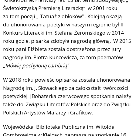
Świętokrzyską Premierę Literacką” w 2001 roku
za tom poezji „ Tatuaż z obłoków” . Kolejną okazją
do uhonorowania poetyki w naszym regionie był II
Konkurs Literacki im. Stefana Żeromskiego w 2014
roku gdzie, pisarka zdobyła nagrodę główną. W 2015
roku pani Elżbieta została dostrzeżona przez jury
nagrody im. Piotra Kuncewicza, za tom poematów
„
Mówię pochyloną cambrią”
W 2018 roku powieściopisarka została uhonorowana
Nagrodą im. J. Słowackiego za całokształt twórczości
poetyckiej |Bohaterka czerwcowego spotkania należy
także do Związku Literatów Polskich oraz do Związku
Polskich Artystów Malarzy i Grafików.
Wojewódzka Biblioteka Publiczna im. Witolda
Gombrowicza w Kielcach zaprasza na spotkanie 16