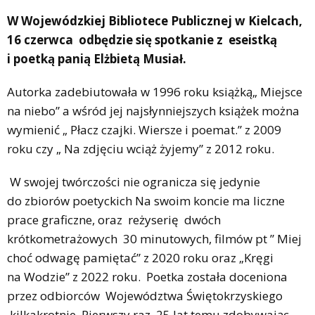
W Wojewódzkiej Bibliotece Publicznej w Kielcach,
16 czerwca odbędzie się spotkanie z eseistką
i poetką panią Elżbietą Musiał.
Autorka zadebiutowała w 1996 roku książką„ Miejsce
na niebo” a wśród jej najsłynniejszych książek można
wymienić „ Płacz czajki. Wiersze i poemat.” z 2009
roku czy „ Na zdjęciu wciąż żyjemy” z 2012 roku.
W swojej twórczości nie ogranicza się jedynie
do zbiorów poetyckich Na swoim koncie ma liczne
prace graficzne, oraz reżyserię dwóch
krótkometrażowych 30 minutowych, filmów pt ” Miej
choć odwagę pamiętać” z 2020 roku oraz „Kręgi
na Wodzie” z 2022 roku. Poetka została doceniona
przez odbiorców Województwa Świętokrzyskiego
kilkakrotnie. Pierwszy raz 25 lat temu zdobywając „