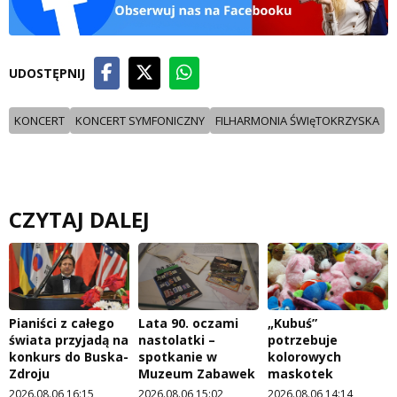
UDOSTĘPNIJ
KONCERT
KONCERT SYMFONICZNY
FILHARMONIA ŚWIęTOKRZYSKA
CZYTAJ DALEJ
Pianiści z całego
Lata 90. oczami
„Kubuś”
świata przyjadą na
nastolatki –
potrzebuje
konkurs do Buska-
spotkanie w
kolorowych
Zdroju
Muzeum Zabawek
maskotek
2026.08.06 16:15
2026.08.06 15:02
2026.08.06 14:14