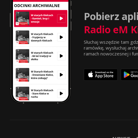
Pobierz apl
Radio eM K
Słuchaj wszędzie tam gdz
ramówkę, wysłuchaj archi
ramach nowoczesnej i funkc