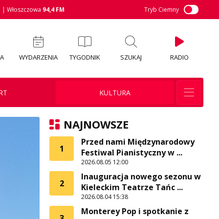
M
| Włoszczowa
94,4 FM
Tryb Ciemny
IA
WYDARZENIA
TYGODNIK
SZUKAJ
RADIO
RT
KULTURA
NAJNOWSZE
Przed nami Międzynarodowy
1
Festiwal Pianistyczny w ...
2026.08.05 12:00
Inauguracja nowego sezonu w
2
Kieleckim Teatrze Tańc ...
2026.08.04 15:38
Monterey Pop i spotkanie z
3