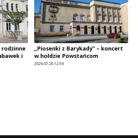
 rodzinne
„Piosenki z Barykady” – koncert
abawek i
w hołdzie Powstańcom
2026.07.28 12:59