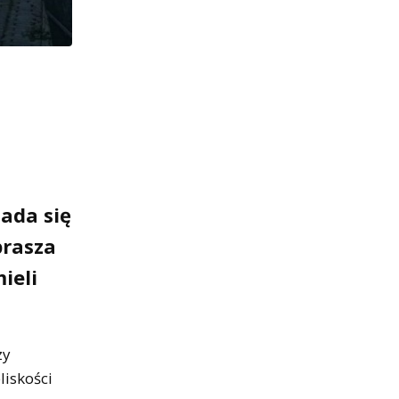
ada się
prasza
ieli
zy
liskości