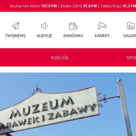
Słuchaj nas: Kielce
107,9 FM
| Busko-Zdrój
91,8 FM
| Święty Krzyż
91,3 F
TWÓJNEWS
AUDYCJE
RAMÓWKA
KAMERY
GALER
KOŚCIÓŁ
SPO