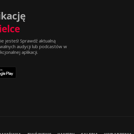
ikację
ielce
ie jesteś! Sprawdź aktualną
walnych audycji lub podcastów w
jonalnej aplikacji.