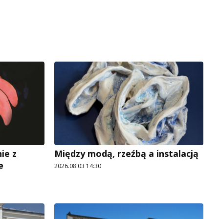
ie z
Między modą, rzeźbą a instalacją
e
2026.08.03 14:30