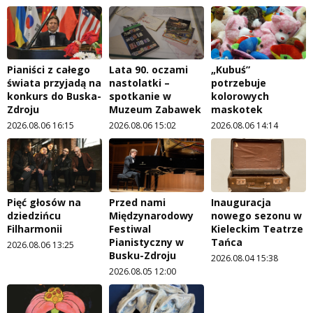
Pianiści z całego
Lata 90. oczami
„Kubuś”
świata przyjadą na
nastolatki –
potrzebuje
konkurs do Buska-
spotkanie w
kolorowych
Zdroju
Muzeum Zabawek
maskotek
2026.08.06 16:15
2026.08.06 15:02
2026.08.06 14:14
Pięć głosów na
Przed nami
Inauguracja
dziedzińcu
Międzynarodowy
nowego sezonu w
Filharmonii
Festiwal
Kieleckim Teatrze
Pianistyczny w
Tańca
2026.08.06 13:25
Busku-Zdroju
2026.08.04 15:38
2026.08.05 12:00