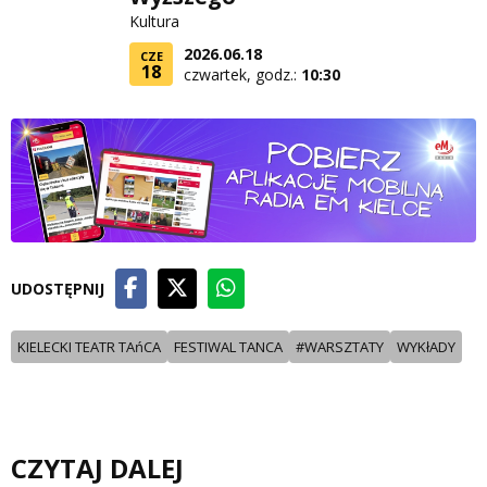
Kultura
2026.06.18
CZE
18
czwartek, godz.:
10:30
UDOSTĘPNIJ
KIELECKI TEATR TAńCA
FESTIWAL TANCA
#WARSZTATY
WYKłADY
CZYTAJ DALEJ