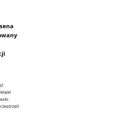
rsena
zowany
ji
uż
ektakl
eski.
rzestrzeń