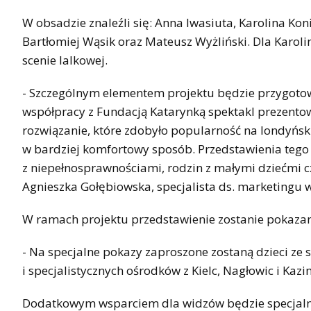
W obsadzie znaleźli się: Anna Iwasiuta, Karolina Ko
Bartłomiej Wąsik oraz Mateusz Wyżliński. Dla Karolin
scenie lalkowej.
- Szczególnym elementem projektu będzie przygotow
współpracy z Fundacją Katarynką spektakl prezento
rozwiązanie, które zdobyło popularność na londyńs
w bardziej komfortowy sposób. Przedstawienia teg
z niepełnosprawnościami, rodzin z małymi dziećmi c
Agnieszka Gołębiowska, specjalista ds. marketingu w 
W ramach projektu przedstawienie zostanie pokazane 
- Na specjalne pokazy zaproszone zostaną dzieci z
i specjalistycznych ośrodków z Kielc, Nagłowic i Kaz
Dodatkowym wsparciem dla widzów będzie specjaln