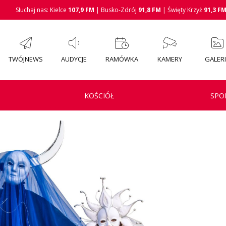
Słuchaj nas: Kielce
107,9 FM
| Busko-Zdrój
91,8 FM
| Święty Krzyż
91,3 F
TWÓJNEWS
AUDYCJE
RAMÓWKA
KAMERY
GALER
KOŚCIÓŁ
SPO