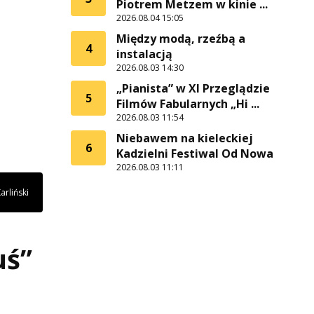
Piotrem Metzem w kinie ...
2026.08.04 15:05
Między modą, rzeźbą a
4
instalacją
2026.08.03 14:30
„Pianista” w XI Przeglądzie
5
Filmów Fabularnych „Hi ...
2026.08.03 11:54
Niebawem na kieleckiej
6
Kadzielni Festiwal Od Nowa
2026.08.03 11:11
arliński
uś”