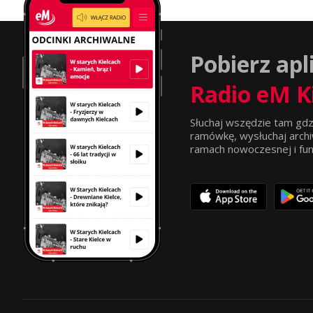
Pobierz apl
Radio eM K
Słuchaj wszędzie tam gdz
ramówkę, wysłuchaj archi
ramach nowoczesnej i funkc