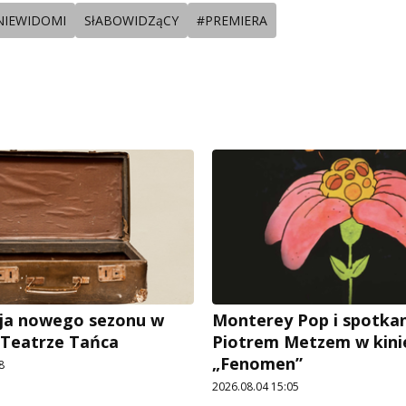
NIEWIDOMI
SłABOWIDZąCY
#PREMIERA
ja nowego sezonu w
Monterey Pop i spotkan
 Teatrze Tańca
Piotrem Metzem w kini
„Fenomen”
8
2026.08.04 15:05