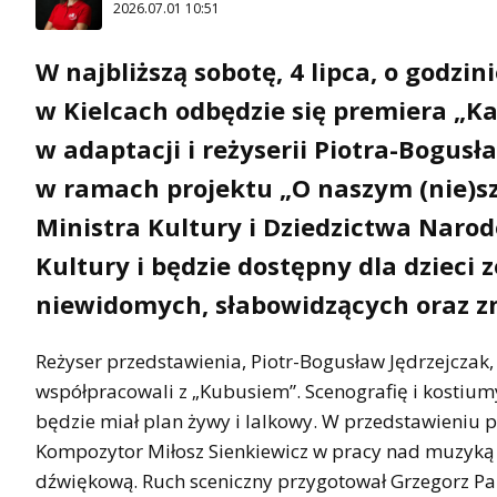
2026.07.01 10:51
W najbliższą sobotę, 4 lipca, o godzin
w Kielcach odbędzie się premiera „K
w adaptacji i reżyserii Piotra-Bogusł
w ramach projektu „O naszym (nie)s
Ministra Kultury i Dziedzictwa Nar
Kultury i będzie dostępny dla dzieci 
niewidomych, słabowidzących oraz z
Reżyser przedstawienia, Piotr-Bogusław Jędrzejczak, 
współpracowali z „Kubusiem”. Scenografię i kostium
będzie miał plan żywy i lalkowy. W przedstawieniu po
Kompozytor Miłosz Sienkiewicz w pracy nad muzyką 
dźwiękową. Ruch sceniczny przygotował Grzegorz Pań