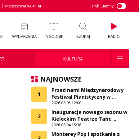
M
| Włoszczowa
94,4 FM
Tryb Ciemny
IA
WYDARZENIA
TYGODNIK
SZUKAJ
RADIO
RT
KULTURA
NAJNOWSZE
Przed nami Międzynarodowy
1
Festiwal Pianistyczny w ...
2026.08.05 12:00
Inauguracja nowego sezonu w
2
Kieleckim Teatrze Tańc ...
2026.08.04 15:38
Monterey Pop i spotkanie z
3