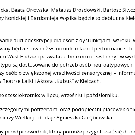
nicka, Beata Orłowska, Mateusz Drozdowski, Bartosz Siwcz
y Konickiej i Bartłomieja Wąsika będzie to debiut na kiel
anie audiodeskrypcji dla osób z dysfunkcjami wzroku.
wany będzie również w formule relaxed performance. To
kim West Endzie i pozwala odbiorcom uczestniczyć w wy
o typu są dostosowane do potrzeb osób neuroatypowych,
zy osób o zwiększonej wrażliwości sensorycznej – inform
Teatrze Lalki i Aktora „Kubuś” w Kielcach.
sześciokrotnie: w lipcu, wrześniu i październiku.
e szczególnymi potrzebami oraz podopieczni placówek op
imierzy Wielkiej - dodaje Agnieszka Gołębiowska.
y przedprzewodnik, który pomoże przygotować się do o