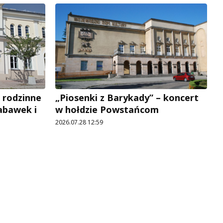
 rodzinne
„Piosenki z Barykady” – koncert
abawek i
w hołdzie Powstańcom
2026.07.28 12:59