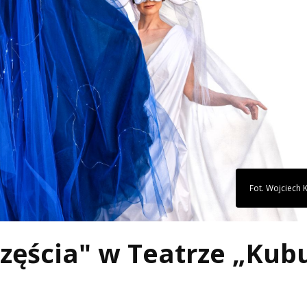
Fot. Wojciech K
zęścia" w Teatrze „Kub