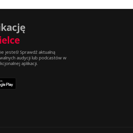
ikację
ielce
ie jesteś! Sprawdź aktualną
walnych audycji lub podcastów w
jonalnej aplikacji.