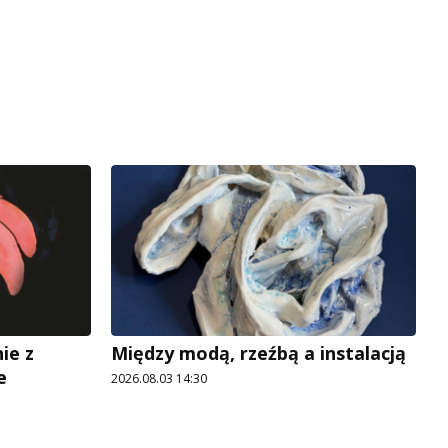
ie z
Między modą, rzeźbą a instalacją
e
2026.08.03 14:30