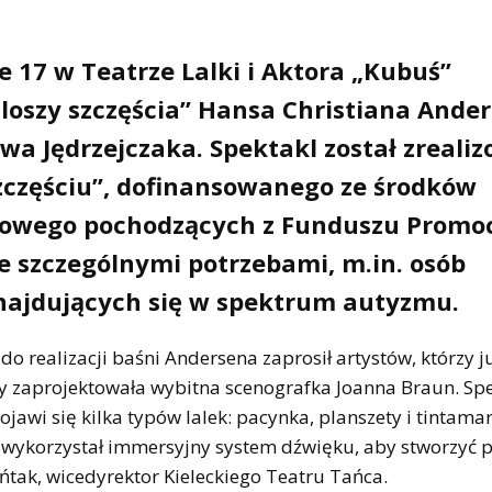
ie 17 w Teatrze Lalki i Aktora „Kubuś”
aloszy szczęścia” Hansa Christiana Ande
awa Jędrzejczaka. Spektakl został zreali
zczęściu”, dofinansowanego ze środków
odowego pochodzących z Funduszu Promoc
ze szczególnymi potrzebami, m.in. osób
najdujących się w spektrum autyzmu.
do realizacji baśni Andersena zaprosił artystów, którzy j
y zaprojektowała wybitna scenografka Joanna Braun. Sp
jawi się kilka typów lalek: pacynka, planszety i tintamar
wykorzystał immersyjny system dźwięku, aby stworzyć p
tak, wicedyrektor Kieleckiego Teatru Tańca.