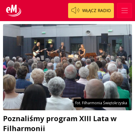
WŁĄCZ RADIO
fot. Filharmonia Świętokrzyska
Poznaliśmy program XIII Lata w
Filharmonii