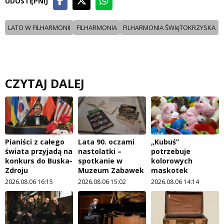
UDOSTĘPNIJ
LATO W FILHARMONII
FILHARMONIA
FILHARMONIA ŚWIęTOKRZYSKA
CZYTAJ DALEJ
Pianiści z całego
Lata 90. oczami
„Kubuś”
świata przyjadą na
nastolatki –
potrzebuje
konkurs do Buska-
spotkanie w
kolorowych
Zdroju
Muzeum Zabawek
maskotek
2026.08.06 16:15
2026.08.06 15:02
2026.08.06 14:14