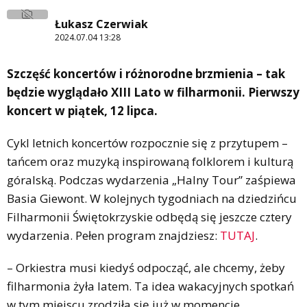
Łukasz Czerwiak
2024.07.04 13:28
Szczęść koncertów i różnorodne brzmienia – tak
będzie wyglądało XIII Lato w filharmonii. Pierwszy
koncert w piątek, 12 lipca.
Cykl letnich koncertów rozpocznie się z przytupem –
tańcem oraz muzyką inspirowaną folklorem i kulturą
góralską. Podczas wydarzenia „Halny Tour” zaśpiewa
Basia Giewont. W kolejnych tygodniach na dziedzińcu
Filharmonii Świętokrzyskie odbędą się jeszcze cztery
wydarzenia. Pełen program znajdziesz:
TUTAJ
.
– Orkiestra musi kiedyś odpocząć, ale chcemy, żeby
filharmonia żyła latem. Ta idea wakacyjnych spotkań
w tym miejscu zrodziła się już w momencie