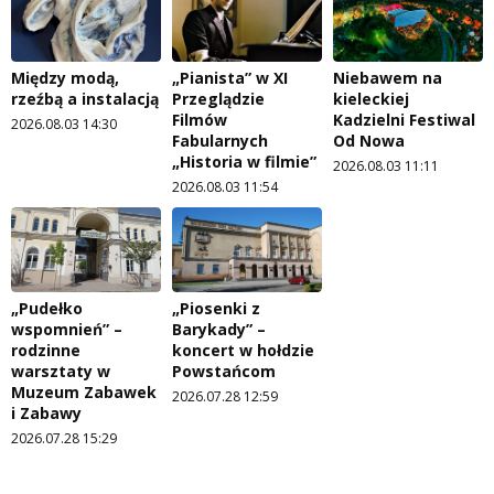
Między modą,
„Pianista” w XI
Niebawem na
rzeźbą a instalacją
Przeglądzie
kieleckiej
Filmów
Kadzielni Festiwal
2026.08.03 14:30
Fabularnych
Od Nowa
„Historia w filmie”
2026.08.03 11:11
2026.08.03 11:54
„Pudełko
„Piosenki z
wspomnień” –
Barykady” –
rodzinne
koncert w hołdzie
warsztaty w
Powstańcom
Muzeum Zabawek
2026.07.28 12:59
i Zabawy
2026.07.28 15:29