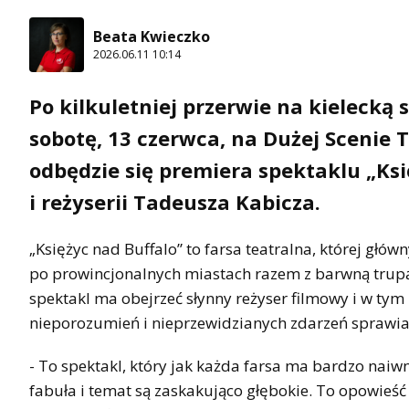
Beata Kwieczko
2026.06.11 10:14
Po kilkuletniej przerwie na kieleck
sobotę, 13 czerwca, na Dużej Scenie 
odbędzie się premiera spektaklu „Ks
i reżyserii Tadeusza Kabicza.
„Księżyc nad Buffalo” to farsa teatralna, której głó
po prowincjonalnych miastach razem z barwną trupą 
spektakl ma obejrzeć słynny reżyser filmowy i w tym 
nieporozumień i nieprzewidzianych zdarzeń sprawia,
- To spektakl, który jak każda farsa ma bardzo nai
fabuła i temat są zaskakująco głębokie. To opowieść