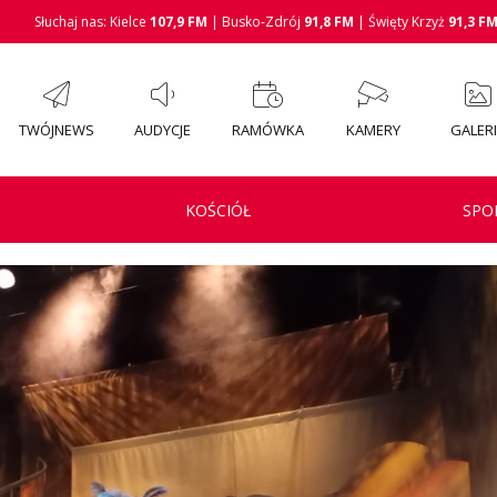
Słuchaj nas: Kielce
107,9 FM
| Busko-Zdrój
91,8 FM
| Święty Krzyż
91,3 F
TWÓJNEWS
AUDYCJE
RAMÓWKA
KAMERY
GALER
KOŚCIÓŁ
SPO