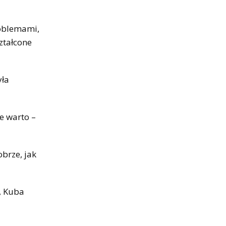
roblemami,
ztałcone
yła
e warto –
brze, jak
, Kuba