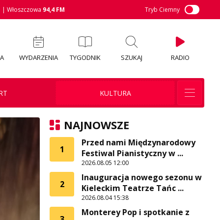
M
| Włoszczowa
94,4 FM
Tryb Ciemny
IA
WYDARZENIA
TYGODNIK
SZUKAJ
RADIO
RT
KULTURA
NAJNOWSZE
Przed nami Międzynarodowy
1
Festiwal Pianistyczny w ...
2026.08.05 12:00
Inauguracja nowego sezonu w
2
Kieleckim Teatrze Tańc ...
2026.08.04 15:38
Monterey Pop i spotkanie z
3