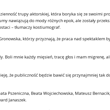
dzienność trupy aktorskiej, która boryka się ze swoimi p
tiumy nawiązują do mody różnych epok, ale zostały przeks
ostaci – tłumaczy kostiumograf.
 Gronowska, którzy przyznają, że praca nad spektaklem b
y. Boli mnie każdy mięsień, tracę głos i mam migrenę, al
eję, że publiczność będzie bawić się przynajmniej tak do
eata Pszeniczna, Beata Wojciechowska, Mateusz Bernacik
ard Janaszek.