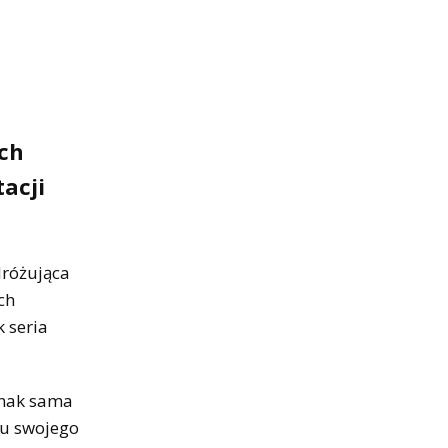
ach
acji
dróżująca
ch
 seria
dnak sama
iu swojego