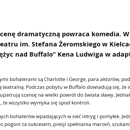
ą scenę dramatyczną powraca komedia. W
Teatru im. Stefana Żeromskiego w Kielc
iężyc nad Buffalo” Kena Ludwiga w adapt
wnymi bohaterami są Charlotte i George, para aktorów, po
teatralną. Podczas pobytu w Buffalo dowiadują się, że i
upatrują szansę na wielki powrót do świata sławy. Jednak
 że wszystko wymyka się spod kontroli.
wnych bohaterów wpadających w sieć intryg i pomyłek. Je
 o pogoni za sukcesem, presji spełniania marzeń, szukan