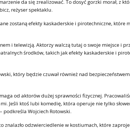
marzenie da się zrealizować. To dosyć gorzki morał, z kt
cz, reżyser spektaklu.
ne zostaną efekty kaskaderskie i pirotechniczne, które 
inem i telewizją. Aktorzy walczą tutaj o swoje miejsce i pr
atralnych środków, takich jak efekty kaskaderskie i piro
wski, który będzie czuwał również nad bezpieczeństwem
wymaga od aktorów dużej sprawności fizycznej. Pracowali
. Jeśli ktoś lubi komedię, która operuje nie tylko słowe
e – podkreśla Wojciech Rotowski.
 co znalazło odzwierciedlenie w kostiumach, które zaproj