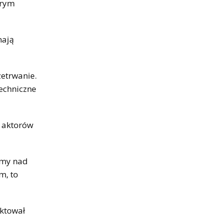
órym
mają
zetrwanie.
techniczne
 aktorów
śmy nad
m, to
ektował