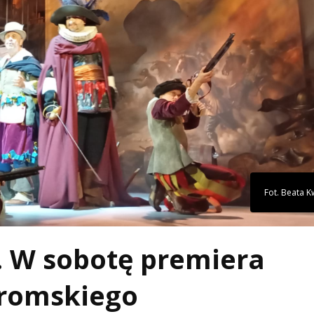
Fot. Beata K
”. W sobotę premiera
eromskiego