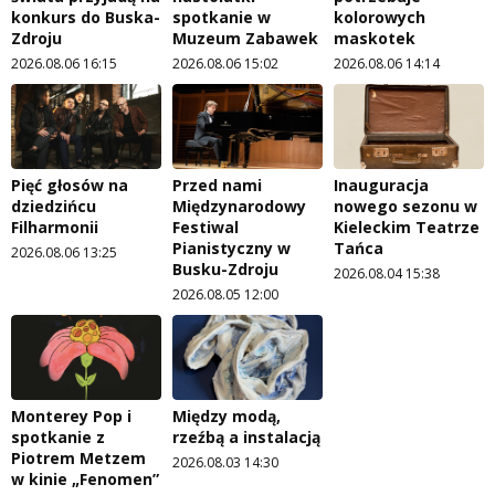
konkurs do Buska-
spotkanie w
kolorowych
Zdroju
Muzeum Zabawek
maskotek
2026.08.06 16:15
2026.08.06 15:02
2026.08.06 14:14
Pięć głosów na
Przed nami
Inauguracja
dziedzińcu
Międzynarodowy
nowego sezonu w
Filharmonii
Festiwal
Kieleckim Teatrze
Pianistyczny w
Tańca
2026.08.06 13:25
Busku-Zdroju
2026.08.04 15:38
2026.08.05 12:00
Monterey Pop i
Między modą,
spotkanie z
rzeźbą a instalacją
Piotrem Metzem
2026.08.03 14:30
w kinie „Fenomen”