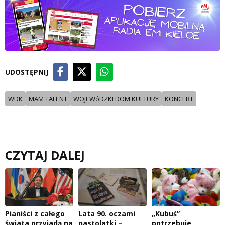
UDOSTĘPNIJ
WDK
MAM TALENT
WOJEWóDZKI DOM KULTURY
KONCERT
CZYTAJ DALEJ
Pianiści z całego
Lata 90. oczami
„Kubuś”
świata przyjadą na
nastolatki –
potrzebuje