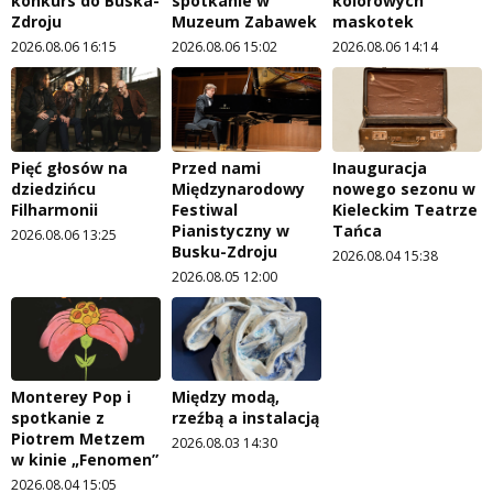
konkurs do Buska-
spotkanie w
kolorowych
Zdroju
Muzeum Zabawek
maskotek
2026.08.06 16:15
2026.08.06 15:02
2026.08.06 14:14
Pięć głosów na
Przed nami
Inauguracja
dziedzińcu
Międzynarodowy
nowego sezonu w
Filharmonii
Festiwal
Kieleckim Teatrze
Pianistyczny w
Tańca
2026.08.06 13:25
Busku-Zdroju
2026.08.04 15:38
2026.08.05 12:00
Monterey Pop i
Między modą,
spotkanie z
rzeźbą a instalacją
Piotrem Metzem
2026.08.03 14:30
w kinie „Fenomen”
2026.08.04 15:05