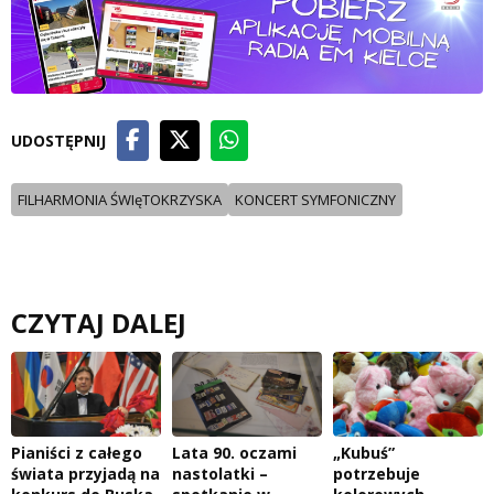
UDOSTĘPNIJ
FILHARMONIA ŚWIęTOKRZYSKA
KONCERT SYMFONICZNY
CZYTAJ DALEJ
Pianiści z całego
Lata 90. oczami
„Kubuś”
świata przyjadą na
nastolatki –
potrzebuje