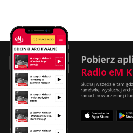
Pobierz apl
Radio eM K
Słuchaj wszędzie tam gdz
ramówkę, wysłuchaj archi
ramach nowoczesnej i funkc