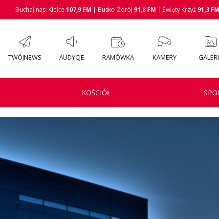
Słuchaj nas: Kielce
107,9 FM
| Busko-Zdrój
91,8 FM
| Święty Krzyż
91,3 F
TWÓJNEWS
AUDYCJE
RAMÓWKA
KAMERY
GALER
KOŚCIÓŁ
SPO