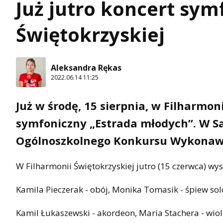
Już jutro koncert sym
Świętokrzyskiej
Aleksandra Rękas
2022.06.14 11:25
Już w środę, 15 sierpnia, w Filharmon
symfoniczny „Estrada młodych”. W Sa
Ogólnoszkolnego Konkursu Wykonawc
W Filharmonii Świętokrzyskiej jutro (15 czerwca) wys
Kamila Pieczerak - obój, Monika Tomasik - śpiew so
Kamil Łukaszewski - akordeon, Maria Stachera - wiol