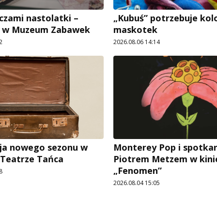
czami nastolatki –
„Kubuś” potrzebuje ko
e w Muzeum Zabawek
maskotek
2
2026.08.06 14:14
ja nowego sezonu w
Monterey Pop i spotkan
 Teatrze Tańca
Piotrem Metzem w kini
„Fenomen”
8
2026.08.04 15:05