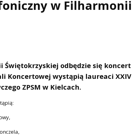
foniczny w Filharmonii
ii Świętokrzyskiej odbędzie się koncert
li Koncertowej wystąpią laureaci XXIV
zego ZPSM w Kielcach.
tąpią:
lowy,
onczela,