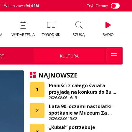
M
| Włoszczowa
94,4 FM
Tryb Ciemny
IA
WYDARZENIA
TYGODNIK
SZUKAJ
RADIO
RT
KULTURA
NAJNOWSZE
Pianiści z całego świata
1
przyjadą na konkurs do Bu ...
2026.08.06 16:15
Lata 90. oczami nastolatki –
2
spotkanie w Muzeum Za ...
2026.08.06 15:02
„Kubuś” potrzebuje
3