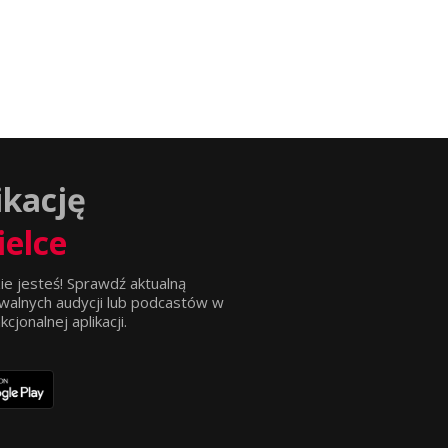
ikację
ielce
ie jesteś! Sprawdź aktualną
walnych audycji lub podcastów w
jonalnej aplikacji.