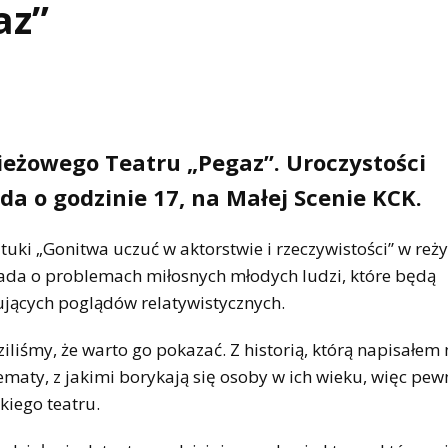
az”
ieżowego Teatru „Pegaz”. Uroczystości
ada o godzinie 17, na Małej Scenie KCK.
 „Gonitwa uczuć w aktorstwie i rzeczywistości” w reży
ada o problemach miłosnych młodych ludzi, które będą
ujących poglądów relatywistycznych.
ziliśmy, że warto go pokazać. Z historią, którą napisałem
aty, z jakimi borykają się osoby w ich wieku, więc pewn
kiego teatru.