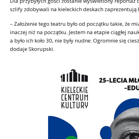
Dla przybyłych gości zostanie wyświetlony reportaż o
szlify zdobywali na kieleckich deskach zaprezentują 
– Założenie tego teatru było od początku takie, że mi
inaczej niż na początku. Jestem na etapie ciągłej nauk
a było ich koło 30, nie były nudne. Ogromnie się cies
dodaje Skorupski.