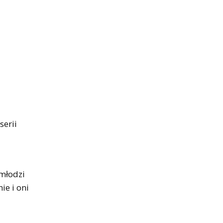
serii
 młodzi
ie i oni