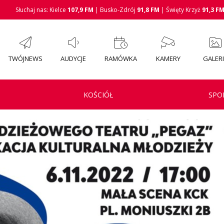
Słuchaj nas: Kielce
107,9 FM
| Busko-Zdrój
91,8 FM
| Święty Krzyż
91,3 F
TWÓJNEWS
AUDYCJE
RAMÓWKA
KAMERY
GALER
KOŚCIÓŁ
SPO