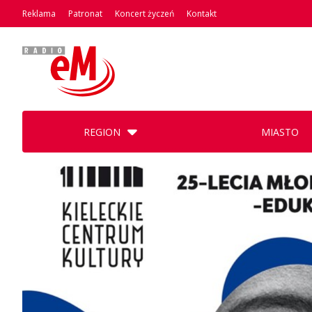
Reklama
Patronat
Koncert życzeń
Kontakt
REGION
MIASTO