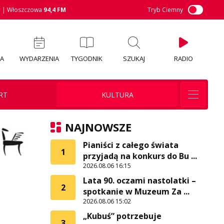
M
| Włoszczowa
94,4 FM
Tryb Ciemny
IA
WYDARZENIA
TYGODNIK
SZUKAJ
RADIO
RT
KULTURA
NAJNOWSZE
Pianiści z całego świata
1
przyjadą na konkurs do Bu ...
2026.08.06 16:15
Lata 90. oczami nastolatki –
2
spotkanie w Muzeum Za ...
2026.08.06 15:02
„Kubuś” potrzebuje
3