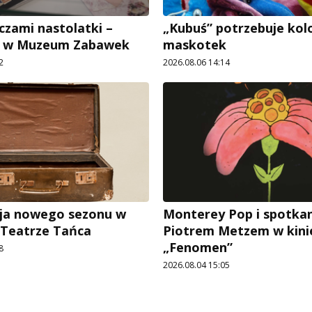
czami nastolatki –
„Kubuś” potrzebuje ko
e w Muzeum Zabawek
maskotek
2
2026.08.06 14:14
ja nowego sezonu w
Monterey Pop i spotkan
 Teatrze Tańca
Piotrem Metzem w kini
„Fenomen”
8
2026.08.04 15:05