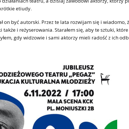
 działaniach teatru, a dzisiaj zawodowi aktorzy, którzy p
krótkie etiudy.
ał on być autorski. Przez te lata rozwijam się i wiadomo, 
i także i reżyserowania. Starałem się, aby te sztuki, które
zyłem, gdy widzowie i sami aktorzy mieli radość z ich odb