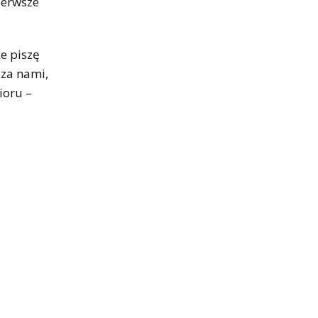
ierwsze
że piszę
 za nami,
ioru –