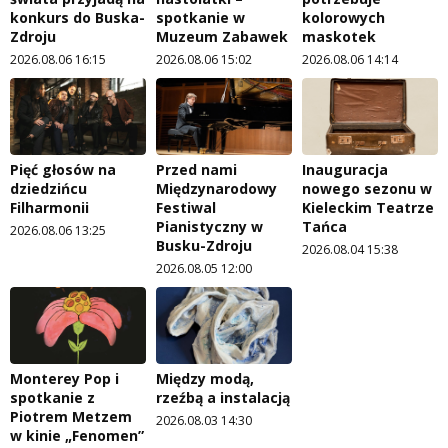
konkurs do Buska-
spotkanie w
kolorowych
Zdroju
Muzeum Zabawek
maskotek
2026.08.06 16:15
2026.08.06 15:02
2026.08.06 14:14
Pięć głosów na
Przed nami
Inauguracja
dziedzińcu
Międzynarodowy
nowego sezonu w
Filharmonii
Festiwal
Kieleckim Teatrze
Pianistyczny w
Tańca
2026.08.06 13:25
Busku-Zdroju
2026.08.04 15:38
2026.08.05 12:00
Monterey Pop i
Między modą,
spotkanie z
rzeźbą a instalacją
Piotrem Metzem
2026.08.03 14:30
w kinie „Fenomen”