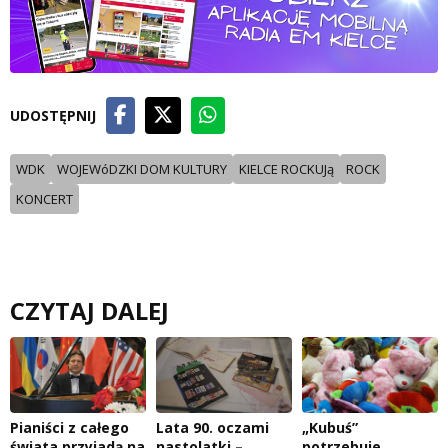
UDOSTĘPNIJ
WDK
WOJEWóDZKI DOM KULTURY
KIELCE ROCKUJą
ROCK
KONCERT
CZYTAJ DALEJ
Pianiści z całego
Lata 90. oczami
„Kubuś”
świata przyjadą na
nastolatki –
potrzebuje