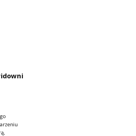
widowni
 go
darzeniu
rą,