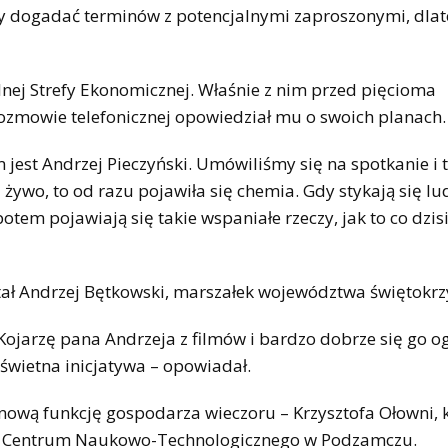
śmy dogadać terminów z potencjalnymi zaproszonymi, dla
lnej Strefy Ekonomicznej. Właśnie z nim przed pięcioma
rozmowie telefonicznej opowiedział mu o swoich planach.
 jest Andrzej Pieczyński. Umówiliśmy się na spotkanie i 
ywo, to od razu pojawiła się chemia. Gdy stykają się lud
potem pojawiają się takie wspaniałe rzeczy, jak to co dzis
ł Andrzej Bętkowski, marszałek województwa świętokrz
Kojarzę pana Andrzeja z filmów i bardzo dobrze się go o
świetna inicjatywa – opowiadał.
e nową funkcję gospodarza wieczoru – Krzysztofa Ołowni, 
o Centrum Naukowo-Technologicznego w Podzamczu.