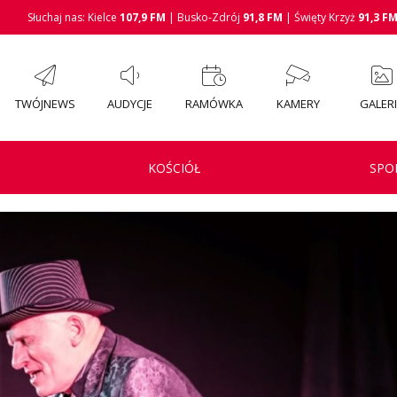
Słuchaj nas: Kielce
107,9 FM
| Busko-Zdrój
91,8 FM
| Święty Krzyż
91,3 F
TWÓJNEWS
AUDYCJE
RAMÓWKA
KAMERY
GALER
KOŚCIÓŁ
SPO