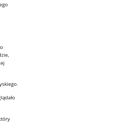
tego
to
zie,
iaj
yskiego.
glądało
który