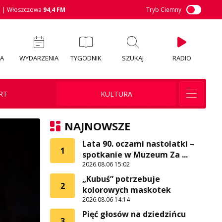
M
| Włoszczowa
94,4 FM
Tryb Ciemny
IA
WYDARZENIA
TYGODNIK
SZUKAJ
RADIO
RT
KULTURA
NAJNOWSZE
Lata 90. oczami nastolatki –
1
spotkanie w Muzeum Za ...
2026.08.06 15:02
„Kubuś” potrzebuje
2
kolorowych maskotek
2026.08.06 14:14
Pięć głosów na dziedzińcu
3