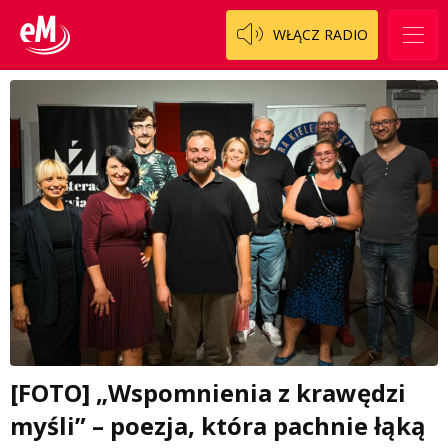
WŁĄCZ RADIO
[FOTO] „Wspomnienia z krawędzi
myśli” – poezja, która pachnie łąką