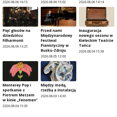
2026.08.06 16:15
2026.08.06 15:02
2026.08.06 14:14
Pięć głosów na
Przed nami
Inauguracja
dziedzińcu
Międzynarodowy
nowego sezonu w
Filharmonii
Festiwal
Kieleckim Teatrze
Pianistyczny w
Tańca
2026.08.06 13:25
Busku-Zdroju
2026.08.04 15:38
2026.08.05 12:00
Monterey Pop i
Między modą,
spotkanie z
rzeźbą a instalacją
Piotrem Metzem
2026.08.03 14:30
w kinie „Fenomen”
2026.08.04 15:05