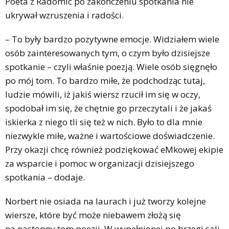
Poeta z Radomic po zakończeniu spotkania nie
ukrywał wzruszenia i radości.
– To były bardzo pozytywne emocje. Widziałem wiele
osób zainteresowanych tym, o czym było dzisiejsze
spotkanie – czyli właśnie poezją. Wiele osób sięgnęło
po mój tom. To bardzo miłe, że podchodząc tutaj,
ludzie mówili, iż jakiś wiersz rzucił im się w oczy,
spodobał im się, że chętnie go przeczytali i że jakaś
iskierka z niego tli się też w nich. Było to dla mnie
niezwykle miłe, ważne i wartościowe doświadczenie.
Przy okazji chcę również podziękować eMkowej ekipie
za wsparcie i pomoc w organizacji dzisiejszego
spotkania – dodaje.
Norbert nie osiada na laurach i już tworzy kolejne
wiersze, które być może niebawem złożą się
na następny tom poezji. W wypełnionej po brzegi sali