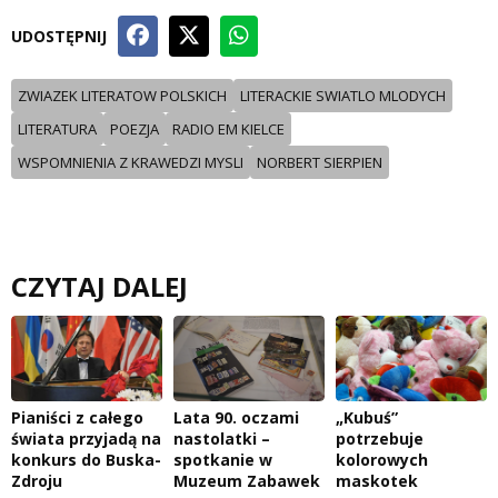
UDOSTĘPNIJ
ZWIAZEK LITERATOW POLSKICH
LITERACKIE SWIATLO MLODYCH
LITERATURA
POEZJA
RADIO EM KIELCE
WSPOMNIENIA Z KRAWEDZI MYSLI
NORBERT SIERPIEN
CZYTAJ DALEJ
Pianiści z całego
Lata 90. oczami
„Kubuś”
świata przyjadą na
nastolatki –
potrzebuje
konkurs do Buska-
spotkanie w
kolorowych
Zdroju
Muzeum Zabawek
maskotek