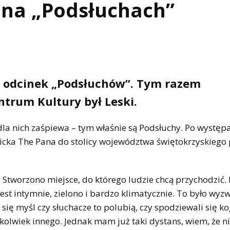
ł na „Podsłuchach”
ny odcinek „Podsłuchów”. Tym razem
trum Kultury był Leski.
dla nich zaśpiewa – tym właśnie są Podsłuchy. Po występa
icka The Pana do stolicy województwa świętokrzyskiego 
 Stworzono miejsce, do którego ludzie chcą przychodzić.
jest intymnie, zielono i bardzo klimatycznie. To było wyz
ię myśl czy słuchacze to polubią, czy spodziewali się k
kolwiek innego. Jednak mam już taki dystans, wiem, że n