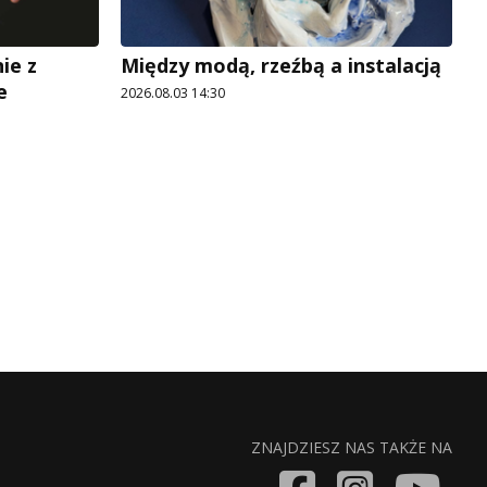
ie z
Między modą, rzeźbą a instalacją
e
2026.08.03 14:30
ZNAJDZIESZ NAS TAKŻE NA