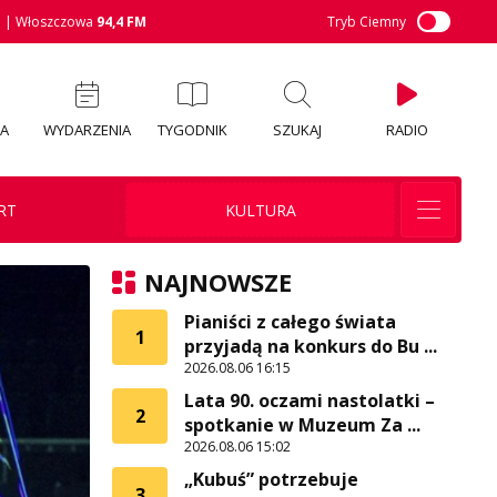
M
| Włoszczowa
94,4 FM
Tryb Ciemny
IA
WYDARZENIA
TYGODNIK
SZUKAJ
RADIO
RT
KULTURA
NAJNOWSZE
Pianiści z całego świata
1
przyjadą na konkurs do Bu ...
2026.08.06 16:15
Lata 90. oczami nastolatki –
2
spotkanie w Muzeum Za ...
2026.08.06 15:02
„Kubuś” potrzebuje
3