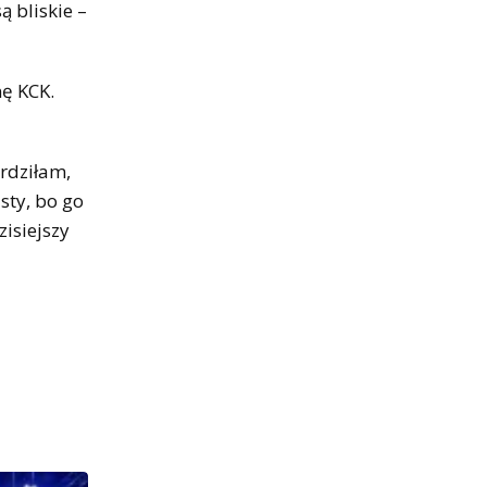
ą bliskie –
nę KCK.
erdziłam,
sty, bo go
isiejszy