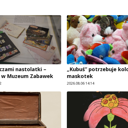
czami nastolatki –
„Kubuś” potrzebuje ko
e w Muzeum Zabawek
maskotek
2
2026.08.06 14:14