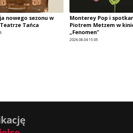
ja nowego sezonu w
Monterey Pop i spotkan
 Teatrze Tańca
Piotrem Metzem w kini
„Fenomen”
8
2026.08.04 15:05
ikację
ielce