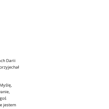
ch Darii
przyjechał
 Myślę,
wanie,
ogoś
ie jestem