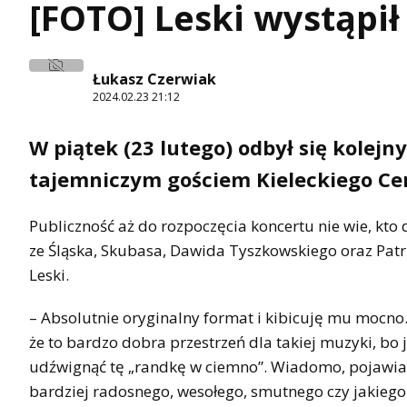
[FOTO] Leski wystąpi
Łukasz Czerwiak
2024.02.23 21:12
W piątek (23 lutego) odbył się kolej
tajemniczym gościem Kieleckiego Cen
Publiczność aż do rozpoczęcia koncertu nie wie, kto 
ze Śląska, Skubasa, Dawida Tyszkowskiego oraz Patr
Leski.
– Absolutnie oryginalny format i kibicuję mu mocno.
że to bardzo dobra przestrzeń dla takiej muzyki, bo 
udźwignąć tę „randkę w ciemno”. Wiadomo, pojawia s
bardziej radosnego, wesołego, smutnego czy jakiego