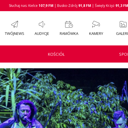
Słuchaj nas: Kielce
107,9 FM
| Busko-Zdrój
91,8 FM
| Święty Krzyż
91,3 F
TWÓJNEWS
AUDYCJE
RAMÓWKA
KAMERY
GALER
KOŚCIÓŁ
SPO