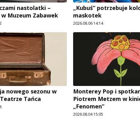
czami nastolatki –
„Kubuś” potrzebuje ko
e w Muzeum Zabawek
maskotek
2
2026.08.06 14:14
ja nowego sezonu w
Monterey Pop i spotkan
 Teatrze Tańca
Piotrem Metzem w kini
„Fenomen”
8
2026.08.04 15:05