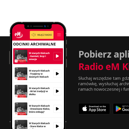
Pobierz apl
Radio eM K
Słuchaj wszędzie tam gdz
ramówkę, wysłuchaj archi
ramach nowoczesnej i funkc