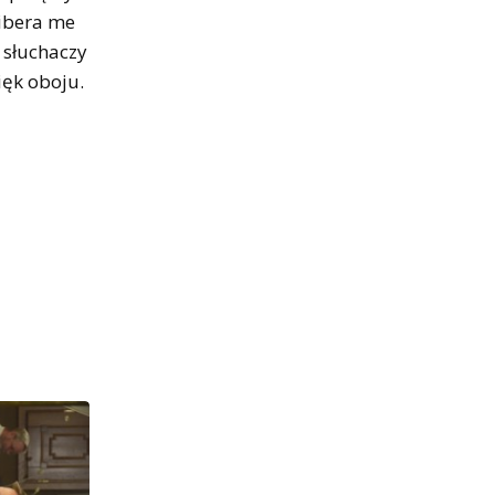
Libera me
 słuchaczy
ięk oboju.