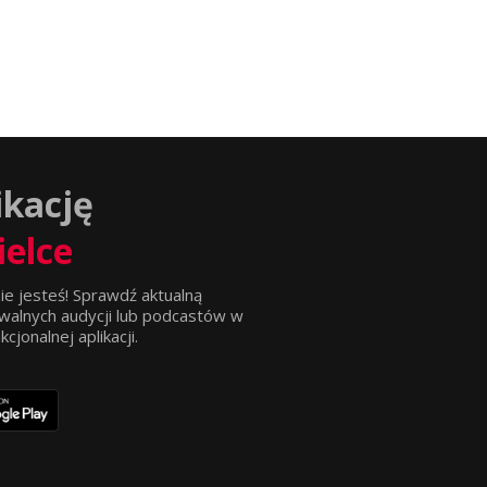
ikację
ielce
ie jesteś! Sprawdź aktualną
walnych audycji lub podcastów w
jonalnej aplikacji.