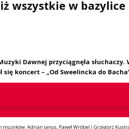
iż wszystkie w bazylice
Muzyki Dawnej przyciągnęła słuchaczy.
ł się koncert – „Od Sweelincka do Bacha
h muzyków. Adrian Janus, Paweł Wróbel i Grzegorz Kustra