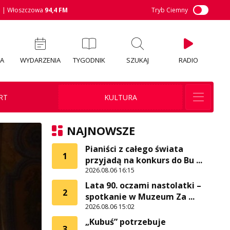
M
| Włoszczowa
94,4 FM
Tryb Ciemny
IA
WYDARZENIA
TYGODNIK
SZUKAJ
RADIO
RT
KULTURA
NAJNOWSZE
Pianiści z całego świata
1
przyjadą na konkurs do Bu ...
2026.08.06 16:15
Lata 90. oczami nastolatki –
2
spotkanie w Muzeum Za ...
2026.08.06 15:02
„Kubuś” potrzebuje
3