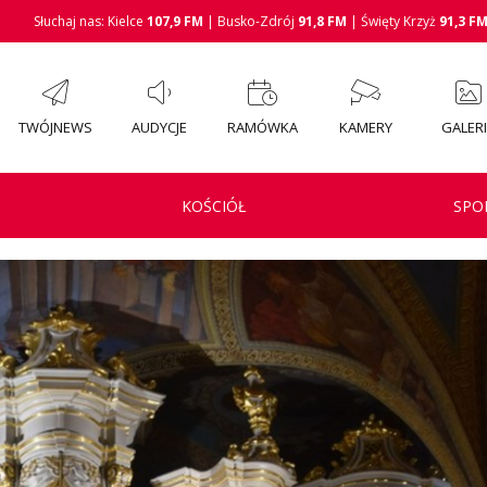
Słuchaj nas: Kielce
107,9 FM
| Busko-Zdrój
91,8 FM
| Święty Krzyż
91,3 F
TWÓJNEWS
AUDYCJE
RAMÓWKA
KAMERY
GALER
KOŚCIÓŁ
SPO