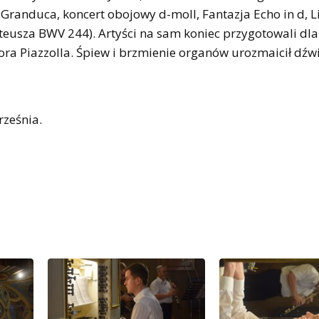
el Granduca, koncert obojowy d-moll, Fantazja Echo in d, 
teusza BWV 244). Artyści na sam koniec przygotowali dla
ora Piazzolla. Śpiew i brzmienie organów urozmaicił dźw
rześnia.