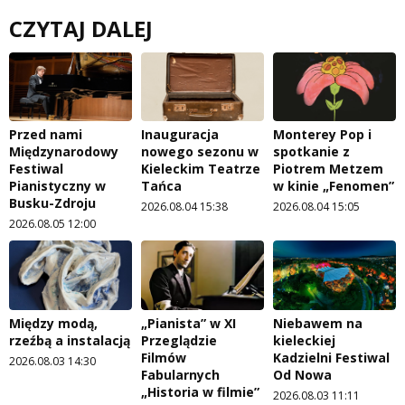
CZYTAJ DALEJ
Przed nami
Inauguracja
Monterey Pop i
Międzynarodowy
nowego sezonu w
spotkanie z
Festiwal
Kieleckim Teatrze
Piotrem Metzem
Pianistyczny w
Tańca
w kinie „Fenomen”
Busku-Zdroju
2026.08.04 15:38
2026.08.04 15:05
2026.08.05 12:00
Między modą,
„Pianista” w XI
Niebawem na
rzeźbą a instalacją
Przeglądzie
kieleckiej
Filmów
Kadzielni Festiwal
2026.08.03 14:30
Fabularnych
Od Nowa
„Historia w filmie”
2026.08.03 11:11