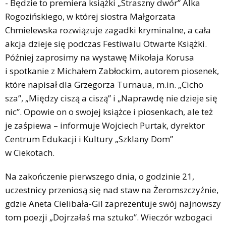
- Będzie to premiera książki „Straszny dwór” Alka
Rogozińskiego, w której siostra Małgorzata
Chmielewska rozwiązuje zagadki kryminalne, a cała
akcja dzieje się podczas Festiwalu Otwarte Książki.
Później zaprosimy na wystawę Mikołaja Korusa
i spotkanie z Michałem Zabłockim, autorem piosenek,
które napisał dla Grzegorza Turnaua, m.in. „Cicho
sza”, „Między ciszą a ciszą” i „Naprawdę nie dzieje się
nic”. Opowie on o swojej książce i piosenkach, ale też
je zaśpiewa – informuje Wojciech Purtak, dyrektor
Centrum Edukacji i Kultury „Szklany Dom”
w Ciekotach.
Na zakończenie pierwszego dnia, o godzinie 21,
uczestnicy przeniosą się nad staw na Żeromszczyźnie,
gdzie Aneta Cielibała-Gil zaprezentuje swój najnowszy
tom poezji „Dojrzałaś ma sztuko”. Wieczór wzbogaci