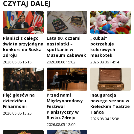
CZYTAJ DALEJ
Pianiści z całego
Lata 90. oczami
„Kubuś”
świata przyjadą na
nastolatki –
potrzebuje
konkurs do Buska-
spotkanie w
kolorowych
Zdroju
Muzeum Zabawek
maskotek
2026.08.06 16:15
2026.08.06 15:02
2026.08.06 14:14
Pięć głosów na
Przed nami
Inauguracja
dziedzińcu
Międzynarodowy
nowego sezonu w
Filharmonii
Festiwal
Kieleckim Teatrze
Pianistyczny w
Tańca
2026.08.06 13:25
Busku-Zdroju
2026.08.04 15:38
2026.08.05 12:00