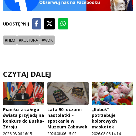
UDOSTĘPNIJ
#FILM
#KULTURA
#WDK
CZYTAJ DALEJ
Pianiści z całego
Lata 90. oczami
„Kubuś”
świata przyjadą na
nastolatki –
potrzebuje
konkurs do Buska-
spotkanie w
kolorowych
Zdroju
Muzeum Zabawek
maskotek
2026.08.06 16:15
2026.08.06 15:02
2026.08.06 14:14