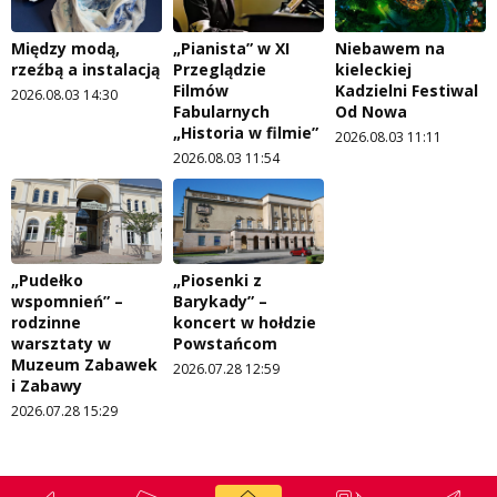
Między modą,
„Pianista” w XI
Niebawem na
rzeźbą a instalacją
Przeglądzie
kieleckiej
Filmów
Kadzielni Festiwal
2026.08.03 14:30
Fabularnych
Od Nowa
„Historia w filmie”
2026.08.03 11:11
2026.08.03 11:54
„Pudełko
„Piosenki z
wspomnień” –
Barykady” –
rodzinne
koncert w hołdzie
warsztaty w
Powstańcom
Muzeum Zabawek
2026.07.28 12:59
i Zabawy
2026.07.28 15:29