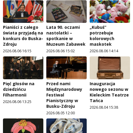
Pianiści z całego
Lata 90. oczami
„Kubuś”
świata przyjadą na
nastolatki –
potrzebuje
konkurs do Buska-
spotkanie w
kolorowych
Zdroju
Muzeum Zabawek
maskotek
2026.08.06 16:15
2026.08.06 15:02
2026.08.06 14:14
Pięć głosów na
Przed nami
Inauguracja
dziedzińcu
Międzynarodowy
nowego sezonu w
Filharmonii
Festiwal
Kieleckim Teatrze
Pianistyczny w
Tańca
2026.08.06 13:25
Busku-Zdroju
2026.08.04 15:38
2026.08.05 12:00