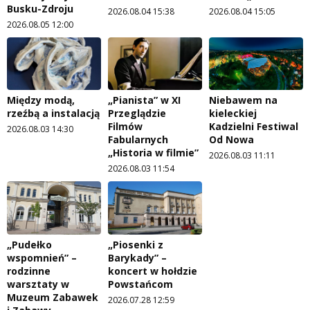
Busku-Zdroju
2026.08.04 15:38
2026.08.04 15:05
2026.08.05 12:00
Między modą,
„Pianista” w XI
Niebawem na
rzeźbą a instalacją
Przeglądzie
kieleckiej
Filmów
Kadzielni Festiwal
2026.08.03 14:30
Fabularnych
Od Nowa
„Historia w filmie”
2026.08.03 11:11
2026.08.03 11:54
„Pudełko
„Piosenki z
wspomnień” –
Barykady” –
rodzinne
koncert w hołdzie
warsztaty w
Powstańcom
Muzeum Zabawek
2026.07.28 12:59