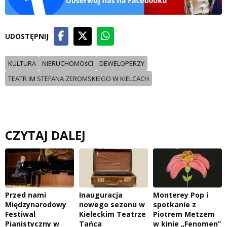
UDOSTĘPNIJ
KULTURA
NIERUCHOMOśCI
DEWELOPERZY
TEATR IM STEFANA ZEROMSKIEGO W KIELCACH
CZYTAJ DALEJ
Przed nami
Inauguracja
Monterey Pop i
Międzynarodowy
nowego sezonu w
spotkanie z
Festiwal
Kieleckim Teatrze
Piotrem Metzem
Pianistyczny w
Tańca
w kinie „Fenomen”