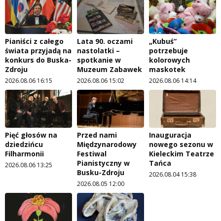
Pianiści z całego
Lata 90. oczami
„Kubuś”
świata przyjadą na
nastolatki –
potrzebuje
konkurs do Buska-
spotkanie w
kolorowych
Zdroju
Muzeum Zabawek
maskotek
2026.08.06 16:15
2026.08.06 15:02
2026.08.06 14:14
Pięć głosów na
Przed nami
Inauguracja
dziedzińcu
Międzynarodowy
nowego sezonu w
Filharmonii
Festiwal
Kieleckim Teatrze
Pianistyczny w
Tańca
2026.08.06 13:25
Busku-Zdroju
2026.08.04 15:38
2026.08.05 12:00