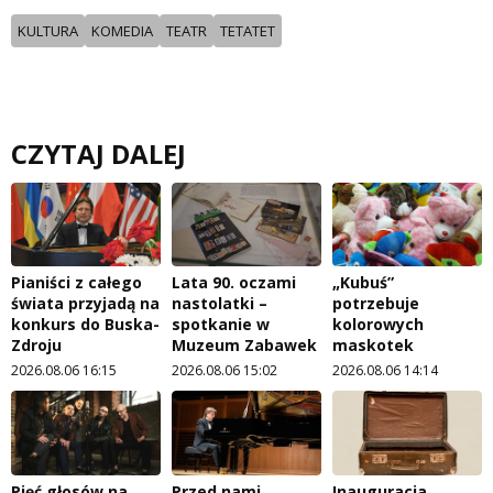
KULTURA
KOMEDIA
TEATR
TETATET
CZYTAJ DALEJ
Pianiści z całego
Lata 90. oczami
„Kubuś”
świata przyjadą na
nastolatki –
potrzebuje
konkurs do Buska-
spotkanie w
kolorowych
Zdroju
Muzeum Zabawek
maskotek
2026.08.06 16:15
2026.08.06 15:02
2026.08.06 14:14
Pięć głosów na
Przed nami
Inauguracja