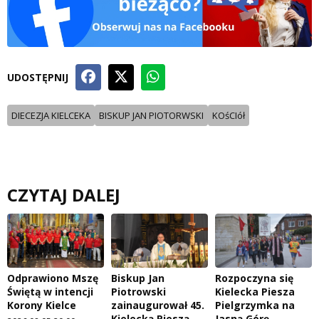
UDOSTĘPNIJ
DIECEZJA KIELCEKA
BISKUP JAN PIOTORWSKI
KOśCIół
CZYTAJ DALEJ
Odprawiono Mszę
Biskup Jan
Rozpoczyna się
Świętą w intencji
Piotrowski
Kielecka Piesza
Korony Kielce
zainaugurował 45.
Pielgrzymka na
Kielecką Pieszą
Jasną Górę