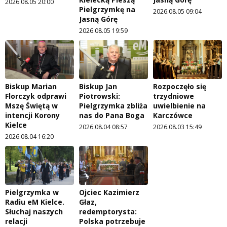
2026.08.05 20:00
Pielgrzymkę na
2026.08.05 09:04
Jasną Górę
2026.08.05 19:59
Biskup Marian
Biskup Jan
Rozpoczęło się
Florczyk odprawi
Piotrowski:
trzydniowe
Mszę Świętą w
Pielgrzymka zbliża
uwielbienie na
intencji Korony
nas do Pana Boga
Karczówce
Kielce
2026.08.04 08:57
2026.08.03 15:49
2026.08.04 16:20
Pielgrzymka w
Ojciec Kazimierz
Radiu eM Kielce.
Głaz,
Słuchaj naszych
redemptorysta:
relacji
Polska potrzebuje