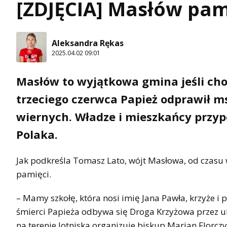
[ZDJĘCIA] Masłów pami
Aleksandra Rękas
2025.04.02 09:01
Masłów to wyjątkowa gmina jeśli chod
trzeciego czerwca Papież odprawił ms
wiernych. Władze i mieszkańcy przyp
Polaka.
Jak podkreśla Tomasz Lato, wójt Masłowa, od czasu w
pamięci.
– Mamy szkołę, która nosi imię Jana Pawła, krzyże i 
śmierci Papieża odbywa się Droga Krzyżowa przez u
na terenie lotniska organizuje biskup Marian Florczy