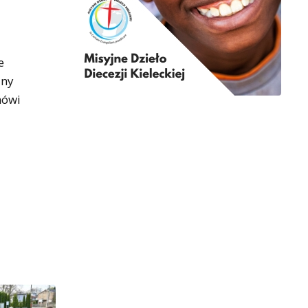
e
any
mówi