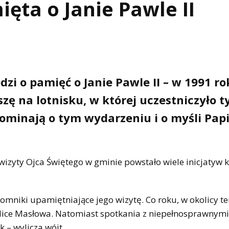
ęta o Janie Pawle II
zi o pamięć o Janie Pawle II – w 1991 ro
zę na lotnisku, w której uczestniczyło t
ominają o tym wydarzeniu i o myśli Pap
izyty Ojca Świętego w gminie powstało wiele inicjatyw 
pomniki upamiętniające jego wizytę. Co roku, w okolicy t
lice Masłowa. Natomiast spotkania z niepełnosprawnymi
k – wylicza wójt.