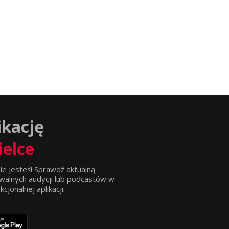
ikację
ielce
ie jesteś! Sprawdź aktualną
walnych audycji lub podcastów w
jonalnej aplikacji.