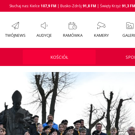
Słuchaj nas: Kielce
107,9 FM
| Busko-Zdrój
91,8 FM
| Święty Krzyż
91,3 F
TWÓJNEWS
AUDYCJE
RAMÓWKA
KAMERY
GALER
KOŚCIÓŁ
SPO