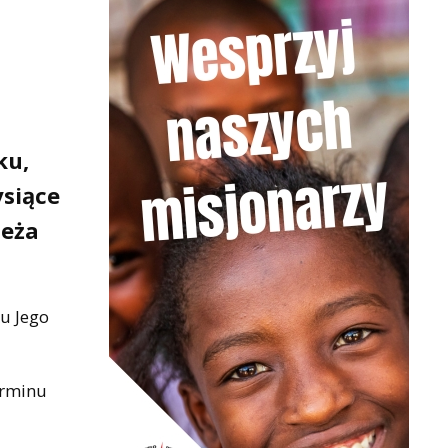
ku,
ysiące
ieża
ku Jego
erminu