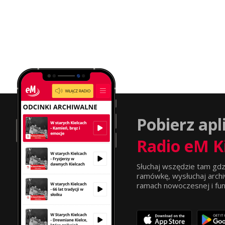
Pobierz apl
Radio eM K
Słuchaj wszędzie tam gdz
ramówkę, wysłuchaj archi
ramach nowoczesnej i funkc