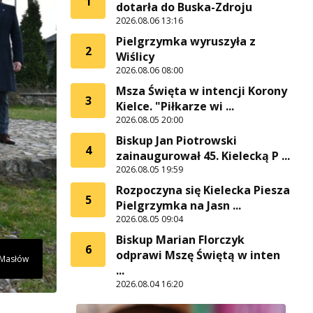
1
dotarła do Buska-Zdroju
2026.08.06 13:16
Pielgrzymka wyruszyła z
2
Wiślicy
2026.08.06 08:00
Msza Święta w intencji Korony
3
Kielce. "Piłkarze wi ...
2026.08.05 20:00
Biskup Jan Piotrowski
4
zainaugurował 45. Kielecką P ...
2026.08.05 19:59
Rozpoczyna się Kielecka Piesza
5
Pielgrzymka na Jasn ...
2026.08.05 09:04
Biskup Marian Florczyk
6
odprawi Mszę Świętą w inten
 Masłów
...
2026.08.04 16:20