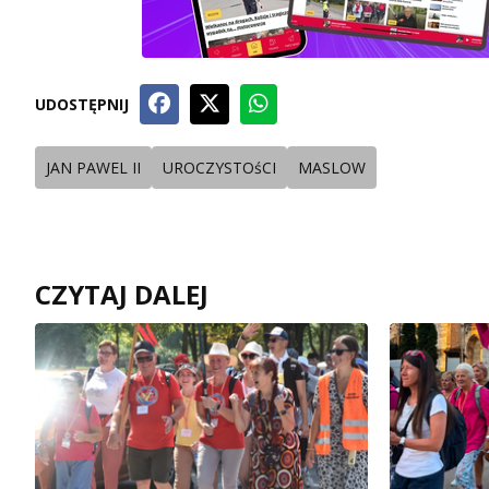
UDOSTĘPNIJ
JAN PAWEL II
UROCZYSTOśCI
MASLOW
CZYTAJ DALEJ