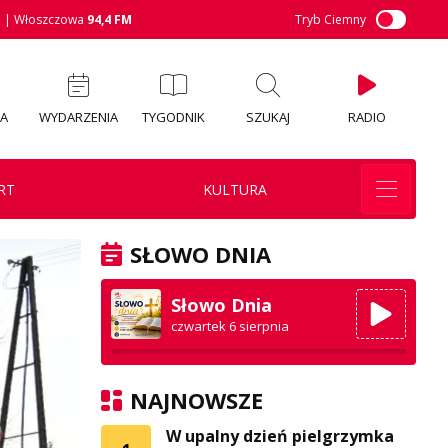
M
| Włoszczowa
94,4 FM
Tryb Ciemny
IA
WYDARZENIA
TYGODNIK
SZUKAJ
RADIO
RT
KULTURA
SŁOWO DNIA
Słowo Dnia
czwartek 6 sierpnia
NAJNOWSZE
W upalny dzień pielgrzymka