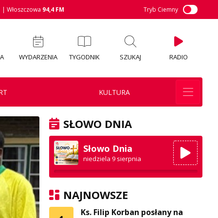
M
| Włoszczowa
94,4 FM
Tryb Ciemny
IA
WYDARZENIA
TYGODNIK
SZUKAJ
RADIO
RT
KULTURA
SŁOWO DNIA
Słowo Dnia
niedziela 9 sierpnia
NAJNOWSZE
Ks. Filip Korban posłany na