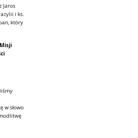
z Jaros
zylii i ks.
ban, który
Misji
ci
zliśmy
ię w słowo
 modlitwę