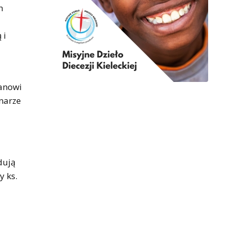
h
 i
tanowi
narze
dują
y ks.