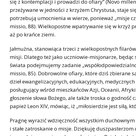
się z kontemplacji i prowadzi do ofiary” (Novo millenn
przeżywane w jedności z krzyżem Chrystusa, staje się 
potrzebują umocnienia w wierze, ponieważ „misje c
missio, 88). Wielkopostne wpatrywanie się w krzyż p
aż po krańce ziemi.
Jałmużna, stanowiąca trzeci z wielkopostnych filaró
misji. Dlatego też jako uczniowie-misjonarze, będą
świata podejmujemy zadanie „współodpowiedzialnośc
missio, 85). Dobrowolne ofiary, które dziś zbierane
dzieł ewangelizacyjnych, edukacyjnych, medycznych i
posługujący wśród mieszkańców Azji, Oceanii, Afryki 
głoszenie słowa Bożego, ale także troska o godność 
papież Leon XIV, mówiąc, iż „miłosierdzie jest siłą, któ
Pragnę wyrazić wdzięczność wszystkim duchownym i 
i stałe zatroskanie o misje. Dziękuję duszpasterz