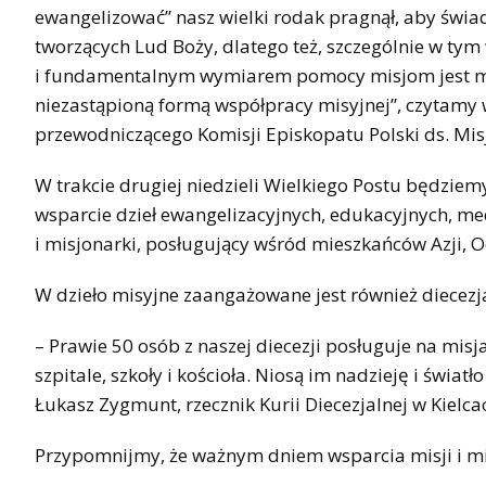
ewangelizować” nasz wielki rodak pragnął, aby świa
tworzących Lud Boży, dlatego też, szczególnie w ty
i fundamentalnym wymiarem pomocy misjom jest modlit
niezastąpioną formą współpracy misyjnej”, czytamy 
przewodniczącego Komisji Episkopatu Polski ds. Misj
W trakcie drugiej niedzieli Wielkiego Postu będzie
wsparcie dzieł ewangelizacyjnych, edukacyjnych, me
i misjonarki, posługujący wśród mieszkańców Azji, Oce
W dzieło misyjne zaangażowane jest również diecezja
– Prawie 50 osób z naszej diecezji posługuje na misja
szpitale, szkoły i kościoła. Niosą im nadzieję i świa
Łukasz Zygmunt, rzecznik Kurii Diecezjalnej w Kielca
Przypomnijmy, że ważnym dniem wsparcia misji i mis