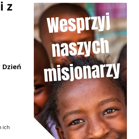
i z
 Dzień
 ich