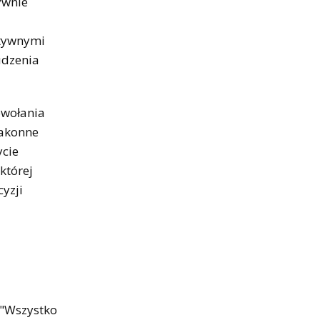
ywnie
aktywnymi
udzenia
powołania
zakonne
ycie
której
yzji
 "Wszystko