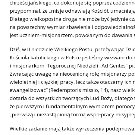
chrześcijańskiego, co dokonuje się poprzez codzienne
przypominał, że „misje odnawiają Kościół, umacniają
Dlatego wielkopostna droga nie może być jedynie cza
na powszechny wymiar zbawienia i odpowiedzialnoś
jest uczniem-misjonarzem, powołanym do dawania ś
Dziś, w II niedzielę Wielkiego Postu, przeżywając Dzi
Kościoła katolickiego w Polsce jesteśmy wezwani d
i misjonarkom. Tegorocznej Niedzieli „Ad Gentes” p
Zwracając uwagę na nieocenioną rolę misjonarzy pos
wieloletniej i ciężkiej pracy, lecz także otaczamy ich
ewangelizować” (Redemptoris missio, 14), nasz wiel
dotarła do wszystkich tworzących Lud Boży, dlatego
że pierwszym i fundamentalnym wymiarem pomocy misjo
„pierwszą i niezastąpioną formą współpracy misyjnej
Wielkie zadanie mają także wyrzeczenia podejmowane 