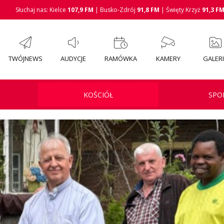
Słuchaj nas: Kielce
107,9 FM
| Busko-Zdrój
91,8 FM
| Święty Krzyż
91,3 F
TWÓJNEWS
AUDYCJE
RAMÓWKA
KAMERY
GALER
KOŚCIÓŁ
SPO