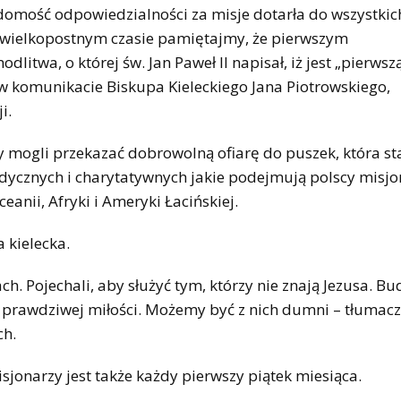
domość odpowiedzialności za misje dotarła do wszystkic
m wielkopostnym czasie pamiętajmy, że pierwszym
wa, o której św. Jan Paweł II napisał, iż jest „pierwszą
w komunikacie Biskupa Kieleckiego Jana Piotrowskiego,
i.
my mogli przekazać dobrowolną ofiarę do puszek, która s
dycznych i charytatywnych jakie podejmują polscy misjo
anii, Afryki i Ameryki Łacińskiej.
 kielecka.
ch. Pojechali, aby służyć tym, którzy nie znają Jezusa. Bu
tło prawdziwej miłości. Możemy być z nich dumni – tłumacz
ch.
jonarzy jest także każdy pierwszy piątek miesiąca.