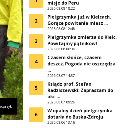
1
misje do Peru
2026.08.08 18:22
Pielgrzymka już w Kielcach.
2
Gorące powitanie miesz ...
2026.08.08 12:48
Pielgrzymka zmierza do Kielc.
3
Powitajmy pątników!
2026.08.08 06:36
Czasem słońce, czasem
4
deszcz. Pogoda nie oszczędza
...
2026.08.07 14:37
Ksiądz prof. Stefan
5
Radziszewski: Zapraszam do
akc ...
2026.08.07 09:26
Kacprzyk
W upalny dzień pielgrzymka
6
dotarła do Buska-Zdroju
2026.08.06 13:16