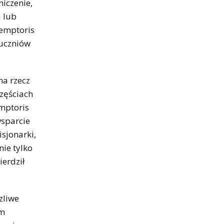
niczenie,
i lub
demptoris
 uczniów
na rzecz
częściach
mptoris
wsparcie
sjonarki,
nie tylko
ierdził
zliwe
om