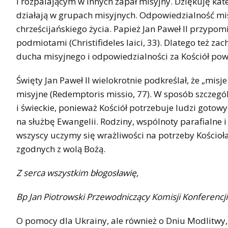
i rozpalającym w innych zapał misyjny. Dziękuję kat
działają w grupach misyjnych. Odpowiedzialność mis
chrześcijańskiego życia. Papież Jan Paweł II przypomi
podmiotami (Christifideles laici, 33). Dlatego też 
ducha misyjnego i odpowiedzialności za Kościół po
Święty Jan Paweł II wielokrotnie podkreślał, że „misj
misyjne (Redemptoris missio, 77). W sposób szczegó
i świeckie, ponieważ Kościół potrzebuje ludzi goto
na służbę Ewangelii. Rodziny, wspólnoty parafialne i
wszyscy uczymy się wrażliwości na potrzeby Kościo
zgodnych z wolą Bożą.
Z serca wszystkim błogosławię,
Bp Jan Piotrowski Przewodniczący Komisji Konferencji 
O pomocy dla Ukrainy, ale również o Dniu Modlitwy,