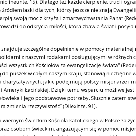
io ineunte, 15). Dlatego też każde cierpienie, trud i ogra
źródłem łaski dla tych, którzy jeszcze nie znają Ewangeli
zerpią swoją moc z krzyża i zmartwychwstania Pana” (Re
rowadzi do odkrycia miłości, która zbawia świat i posyła
w znajduje szczególne dopełnienie w pomocy materialnej 
c solidarni z naszymi rodakami posługującymi w różnych 
i wszystkich Kościołów za ewangelizację świata” (Rede
 są do puszek w całym naszym kraju, stanowią niezbędne 
 charytatywnych, jakie podejmują polscy misjonarze i mi
i Ameryki Łacińskiej. Dzięki temu wsparciu możliwe jest 
człowieka i jego podstawowe potrzeby. Słusznie zatem stw
ra zmienia rzeczywistość” (Dilexit te, 91).
wiernym świeckim Kościoła katolickiego w Polsce za życ
om oraz osobom świeckim, angażującym się w pomoc misj