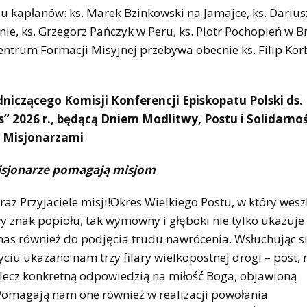
iu kapłanów: ks. Marek Bzinkowski na Jamajce, ks. Darius
e, ks. Grzegorz Pańczyk w Peru, ks. Piotr Pochopień w Bra
entrum Formacji Misyjnej przebywa obecnie ks. Filip Kor
iczącego Komisji Konferencji Episkopatu Polski ds. 
s” 2026 r., będącą Dniem Modlitwy, Postu i Solidarnoś
z Misjonarzami
sjonarze pomagają misjom
oraz Przyjaciele misji!Okres Wielkiego Postu, w który wes
y znak popiołu, tak wymowny i głęboki nie tylko ukazuje
nas również do podjęcia trudu nawrócenia. Wsłuchując s
ciu ukazano nam trzy filary wielkopostnej drogi – post,
, lecz konkretną odpowiedzią na miłość Boga, objawioną
Pomagają nam one również w realizacji powołania