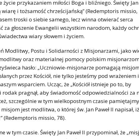
 życie przykazaniem miłości Boga i bliźniego. Święty Jan 
 wiarę i tożsamość chrześcijańską” (Redemptoris missio, 
sem troski o siebie samego, lecz winna otwierać serca
ć za głoszenie Ewangelii wszystkim narodom, każdy och
wiadectwa wiary słowem i życiem.
eń Modlitwy, Postu i Solidarności z Misjonarzami, jako wi
o modlitwy oraz materialnej pomocy polskim misjonarzo
rzyświeca hasło: „Uczniowie-misjonarze pomagają misjom
łanych przez Kościół, nie tylko jesteśmy pod wrażeniem 
 naszym wsparciem. Ucząc, że „Kościół istnieje po to, by
ki rodak pragnął, aby świadomość odpowiedzialności za 
 też, szczególnie w tym wielkopostnym czasie pamiętajmy
m jest modlitwa, o której św. Jan Paweł II napisał, iż
” (Redemptoris missio, 78).
w tym czasie. Święty Jan Paweł II przypominał, że „misj