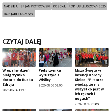
NADZIEJA
BP JAN PIOTROWSKI
KOSCIóL
ROK JUBILEUSZOWY 2025
ROK JUBILEUSZOWY
CZYTAJ DALEJ
W upalny dzień
Pielgrzymka
Msza Święta w
pielgrzymka
wyruszyła z
intencji Korony
dotarła do Buska-
Wiślicy
Kielce. "Piłkarze
Zdroju
wiedzą, że nie
2026.08.06 08:00
wszystko jest w
2026.08.06 13:16
ich rękach i
nogach"
2026.08.05 20:00