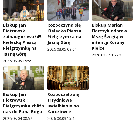
Biskup Jan
Rozpoczyna się
Biskup Marian
Piotrowski
Kielecka Piesza
Florczyk odprawi
zainaugurował 45.
Pielgrzymka na
Mszę Świętą w
Kielecką Pieszą
Jasną Górę
intencji Korony
Pielgrzymkę na
Kielce
2026.08.05 09:04
Jasną Górę
2026.08.04 16:20
2026.08.05 19:59
Biskup Jan
Rozpoczęło się
Piotrowski:
trzydniowe
Pielgrzymka zbliża
uwielbienie na
nas do Pana Boga
Karczówce
2026.08.04 08:57
2026.08.03 15:49