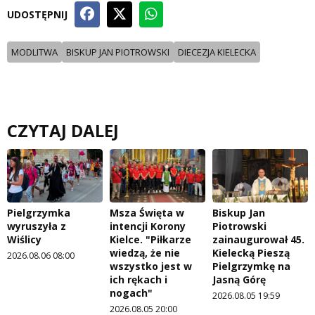
UDOSTĘPNIJ
MODLITWA
BISKUP JAN PIOTROWSKI
DIECEZJA KIELECKA
CZYTAJ DALEJ
Pielgrzymka
Msza Święta w
Biskup Jan
wyruszyła z
intencji Korony
Piotrowski
Wiślicy
Kielce. "Piłkarze
zainaugurował 45.
wiedzą, że nie
Kielecką Pieszą
2026.08.06 08:00
wszystko jest w
Pielgrzymkę na
ich rękach i
Jasną Górę
nogach"
2026.08.05 19:59
2026.08.05 20:00