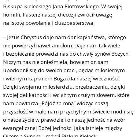
Biskupa Kieleckiego Jana Piotrowskiego. W swojej
homilii, Pasterz naszej diecezji zwrócił uwagę
na istotę powołania i duszpasterstwa.
– Jezus Chrystus daje nam dar kapłaństwa, którego
nie powierzył nawet aniołom. Daje nam tak wiele
i bezpiecznie prowadzi nas do chwały synów Bożych.
Niczym nas nie onieśmiela, bowiem on sam
upodobnił się do swoich braci, będąc miłosiernym
i wiernym kapłanem Boga dla naszej wieczności.
Dzięki swojemu miłosierdziu, przebaczeniu, dzięki
swojej delikatności i wciąż tym czułym słowem, które
nam powtarza „Pójdź za mną” widząc naszą
przyszłość w mało nam przychylnym świecie modli się
o nasze życie w prawdzie i o naszą jedność na wzór
ewangelicznej Bożej jedności jaka istnieje między
Ojcem a Synem – mówił Biskup Kielecki.