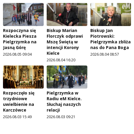
Rozpoczyna się
Biskup Marian
Biskup Jan
Kielecka Piesza
Florczyk odprawi
Piotrowski:
Pielgrzymka na
Mszę Świętą w
Pielgrzymka zbliża
Jasną Górę
intencji Korony
nas do Pana Boga
Kielce
2026.08.05 09:04
2026.08.04 08:57
2026.08.04 16:20
Rozpoczęło się
Pielgrzymka w
trzydniowe
Radiu eM Kielce.
uwielbienie na
Słuchaj naszych
Karczówce
relacji
2026.08.03 15:49
2026.08.03 09:21