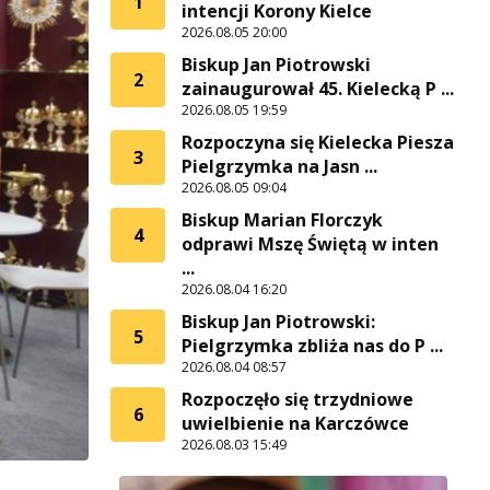
1
intencji Korony Kielce
2026.08.05 20:00
Biskup Jan Piotrowski
2
zainaugurował 45. Kielecką P ...
2026.08.05 19:59
Rozpoczyna się Kielecka Piesza
3
Pielgrzymka na Jasn ...
2026.08.05 09:04
Biskup Marian Florczyk
4
odprawi Mszę Świętą w inten
...
2026.08.04 16:20
Biskup Jan Piotrowski:
5
Pielgrzymka zbliża nas do P ...
2026.08.04 08:57
Rozpoczęło się trzydniowe
6
uwielbienie na Karczówce
2026.08.03 15:49