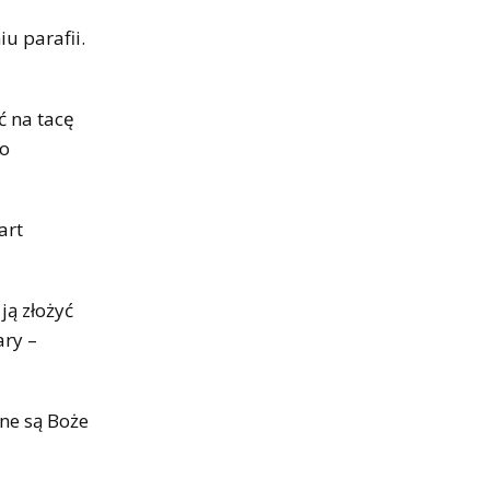
u parafii.
ć na tacę
go
art
ją złożyć
ary –
ne są Boże