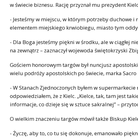
w świecie biznesu. Rację przyznał mu prezydent Kie
- Jesteśmy w miejscu, w którym potrzeby duchowe i r
elementem miejskiego krwiobiegu, miasto tym oddych
- Dla Boga jesteśmy piękni w środku, ale w ciągłej 
na zewnątrz – zaznaczył wojewoda świętokrzyski Zbi
Gościem honorowym targów był nuncjusz apostolski w
wielu podróży apostolskich po świecie, marka Sacro
- W Stanach Zjednoczonych byłem w supermarkecie r
odpowiedziałem, że z Kielc. „Kielce, tak, tam jest ta
informacje, co dzieje się w sztuce sakralnej” – przyto
O wielkim znaczeniu targów mówił także Biskup Kiele
- Życzę, aby to, co tu się dokonuje, emanowało pięk