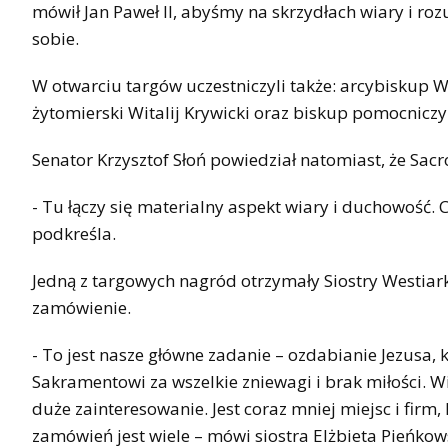
mówił Jan Paweł II, abyśmy na skrzydłach wiary i ro
sobie.
W otwarciu targów uczestniczyli także: arcybiskup 
żytomierski Witalij Krywicki oraz biskup pomocniczy 
Senator Krzysztof Słoń powiedział natomiast, że Sacr
- Tu łączy się materialny aspekt wiary i duchowość
podkreśla.
Jedną z targowych nagród otrzymały Siostry Westiarki, 
zamówienie.
- To jest nasze główne zadanie – ozdabianie Jezusa
Sakramentowi za wszelkie zniewagi i brak miłości. Wi
duże zainteresowanie. Jest coraz mniej miejsc i firm
zamówień jest wiele – mówi siostra Elżbieta Pieńkow