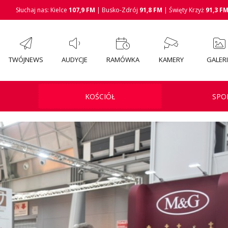
Słuchaj nas: Kielce
107,9 FM
| Busko-Zdrój
91,8 FM
| Święty Krzyż
91,3 F
TWÓJNEWS
AUDYCJE
RAMÓWKA
KAMERY
GALER
KOŚCIÓŁ
SPO