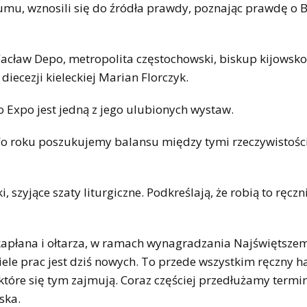
zumu, wznosili się do źródła prawdy, poznając prawdę o B
Wacław Depo, metropolita częstochowski, biskup kijowsko
diecezji kieleckiej Marian Florczyk.
o Expo jest jedną z jego ulubionych wystaw.
. Co roku poszukujemy balansu między tymi rzeczywistośc
szyjące szaty liturgiczne. Podkreślają, że robią to ręczni
, kapłana i ołtarza, w ramach wynagradzania Najświętsze
ele prac jest dziś nowych. To przede wszystkim ręczny haf
, które się tym zajmują. Coraz częściej przedłużamy termi
ska.