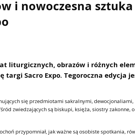
ów i nowoczesna sztuka
po
szat liturgicznych, obrazów i różnych el
ę targi Sacro Expo. Tegoroczna edycja je
jmujących się przedmiotami sakralnymi, dewocjonaliami,
ród zwiedzających są biskupi, księża, siostry zakonne, o
ochoń przypomniał, jak ważne są osobiste spotkania, ró