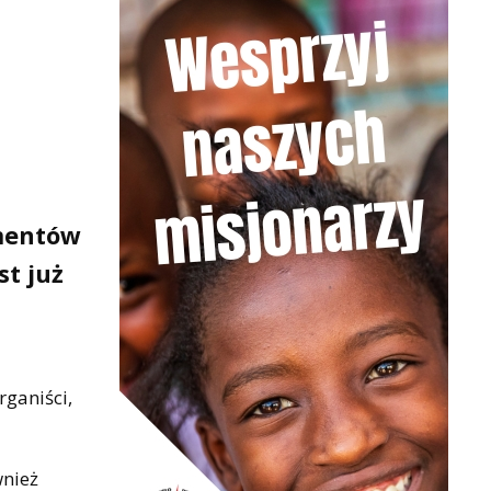
ementów
st już
rganiści,
wnież