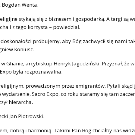
lc Bogdan Wenta.
eligijne stykają się z biznesem i gospodarką. A targi są
a i z tego korzysta – powiedział.
niedoskonałości próbujemy, aby Bóg zachwycił się nami ta
gniew Koniusz.
 Ghanie, arcybiskup Henryk Jagodziński. Przyznał, że w 
 Expo była rozpoznawalna.
eligijnym, prowadzonym przez emigrantów. Pytali skąd 
kie wydarzenie, Sacro Expo, co roku staramy się tam zacze
czył hierarcha.
cki Jan Piotrowski.
nem, dobrą i harmonią. Takimi Pan Bóg chciałby nas widzi