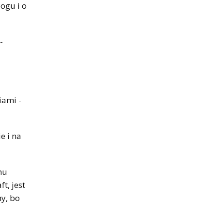
ogu i o
-
iami -
e i na
mu
t, jest
ny, bo