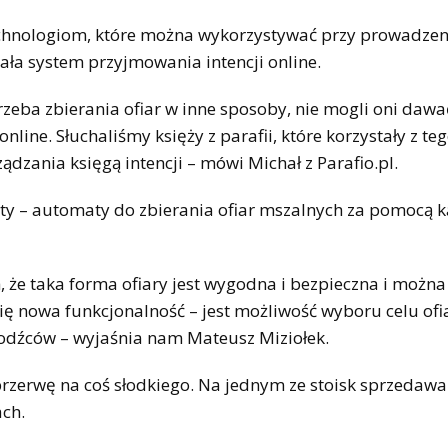
chnologiom, które można wykorzystywać przy prowadzeni
ała system przyjmowania intencji online.
zeba zbierania ofiar w inne sposoby, nie mogli oni dawa
line. Słuchaliśmy księży z parafii, które korzystały z te
ądzania księgą intencji – mówi Michał z Parafio.pl.
aty – automaty do zbierania ofiar mszalnych za pomocą k
że taka forma ofiary jest wygodna i bezpieczna i można 
 się nowa funkcjonalność – jest możliwość wyboru celu ofi
hodźców – wyjaśnia nam Mateusz Miziołek.
przerwę na coś słodkiego. Na jednym ze stoisk sprzedawa
ach.