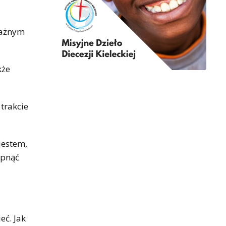
 ważnym
kże
trakcie
jestem,
rpnąć
eć. Jak