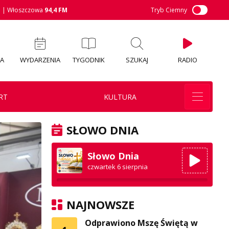
M
| Włoszczowa
94,4 FM
Tryb Ciemny
IA
WYDARZENIA
TYGODNIK
SZUKAJ
RADIO
RT
KULTURA
SŁOWO DNIA
Słowo Dnia
czwartek 6 sierpnia
NAJNOWSZE
Odprawiono Mszę Świętą w