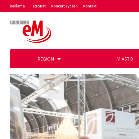
Reklama
Patronat
Koncert życzeń
Kontakt
REGION
MIASTO