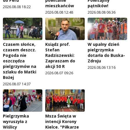
do Peru
powitanie
Powitajmy
mieszkańców
pątników!
2026.08.08 18:22
2026.08.08 12:48
2026.08.08 06:36
Czasem słońce,
Ksiądz prof.
W upalny dzień
czasem deszcz.
Stefan
pielgrzymka
Pogoda nie
Radziszewski:
dotarła do Buska-
oszczędza
Zapraszam do
Zdroju
pielgrzymów na
akcji 50 R
2026.08.06 13:16
szlaku do Matki
2026.08.07 09:26
Bożej
2026.08.07 14:37
Pielgrzymka
Msza Święta w
wyruszyła z
intencji Korony
Wiślicy
Kielce. "Piłkarze