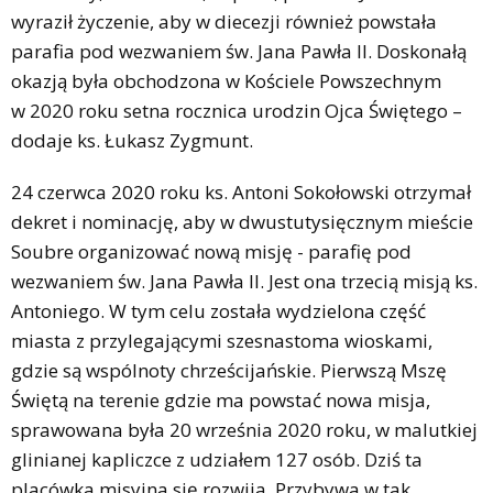
wyraził życzenie, aby w diecezji również powstała
parafia pod wezwaniem św. Jana Pawła II. Doskonałą
okazją była obchodzona w Kościele Powszechnym
w 2020 roku setna rocznica urodzin Ojca Świętego –
dodaje ks. Łukasz Zygmunt.
24 czerwca 2020 roku ks. Antoni Sokołowski otrzymał
dekret i nominację, aby w dwustutysięcznym mieście
Soubre organizować nową misję - parafię pod
wezwaniem św. Jana Pawła II. Jest ona trzecią misją ks.
Antoniego. W tym celu została wydzielona część
miasta z przylegającymi szesnastoma wioskami,
gdzie są wspólnoty chrześcijańskie. Pierwszą Mszę
Świętą na terenie gdzie ma powstać nowa misja,
sprawowana była 20 września 2020 roku, w malutkiej
glinianej kapliczce z udziałem 127 osób. Dziś ta
placówka misyjna się rozwija. Przybywa w tak