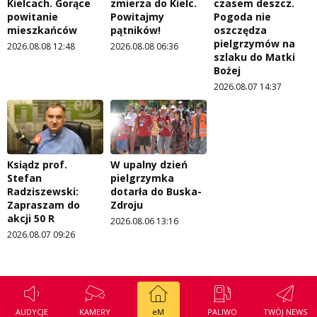
Kielcach. Gorące
zmierza do Kielc.
czasem deszcz.
powitanie
Powitajmy
Pogoda nie
mieszkańców
pątników!
oszczędza
pielgrzymów na
2026.08.08 12:48
2026.08.08 06:36
szlaku do Matki
Bożej
2026.08.07 14:37
Ksiądz prof.
W upalny dzień
Stefan
pielgrzymka
Radziszewski:
dotarła do Buska-
Zapraszam do
Zdroju
akcji 50 R
2026.08.06 13:16
2026.08.07 09:26
AUDYCJE
KAMERY
eM
PALIWO
TWÓJ NEWS