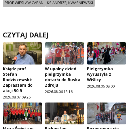
PROF WIESLAW CABAN
KS ANDRZEJ KWASNIEWSKI
CZYTAJ DALEJ
Ksiądz prof.
W upalny dzień
Pielgrzymka
Stefan
pielgrzymka
wyruszyła z
Radziszewski:
dotarła do Buska-
Wiślicy
Zapraszam do
Zdroju
2026.08.06 08:00
akcji 50 R
2026.08.06 13:16
2026.08.07 09:26
Msza Święta w
Biskup Jan
Rozpoczyna się