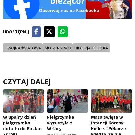
UDOSTĘPNIJ
II WOJNA śWIATOWA
MECZENSTWO
DIECEZJA KIELECKA
CZYTAJ DALEJ
W upalny dzień
Pielgrzymka
Msza Święta w
pielgrzymka
wyruszyła z
intencji Korony
dotarła do Buska-
Wiślicy
Kielce. "Piłkarze
Zdroju
wiedzą, że nie