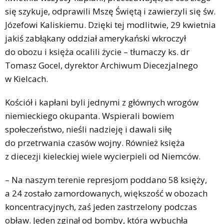
się szykuje, odprawili Mszę Świętą i zawierzyli się św.
Józefowi Kaliskiemu. Dzięki tej modlitwie, 29 kwietnia
jakiś zabłąkany oddział amerykański wkroczył
do obozu i księża ocalili życie – tłumaczy ks. dr
Tomasz Gocel, dyrektor Archiwum Diecezjalnego
w Kielcach.
Kościół i kapłani byli jednymi z głównych wrogów
niemieckiego okupanta. Wspierali bowiem
społeczeństwo, nieśli nadzieję i dawali siłę
do przetrwania czasów wojny. Również księża
z diecezji kieleckiej wiele wycierpieli od Niemców.
– Na naszym terenie represjom poddano 58 księży,
a 24 zostało zamordowanych, większość w obozach
koncentracyjnych, zaś jeden zastrzelony podczas
obław. Jeden zginął od bomby, która wybuchła