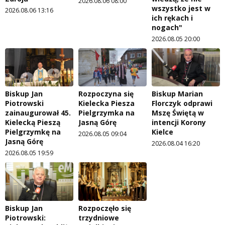
2026.08.06 08:00
wszystko jest w
2026.08.06 13:16
ich rękach i
nogach"
2026.08.05 20:00
Biskup Jan
Rozpoczyna się
Biskup Marian
Piotrowski
Kielecka Piesza
Florczyk odprawi
zainaugurował 45.
Pielgrzymka na
Mszę Świętą w
Kielecką Pieszą
Jasną Górę
intencji Korony
Pielgrzymkę na
Kielce
2026.08.05 09:04
Jasną Górę
2026.08.04 16:20
2026.08.05 19:59
Biskup Jan
Rozpoczęło się
Piotrowski:
trzydniowe