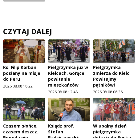
CZYTAJ DALEJ
Ks. Filip Korban
Pielgrzymka już w
Pielgrzymka
posłany na misje
Kielcach. Gorące
zmierza do Kielc.
do Peru
powitanie
Powitajmy
mieszkańców
pątników!
2026.08.08 18:22
2026.08.08 12:48
2026.08.08 06:36
Czasem słońce,
Ksiądz prof.
W upalny dzień
czasem deszcz.
Stefan
pielgrzymka
Pogoda nie
Radziszewski:
dotarła do Buska-