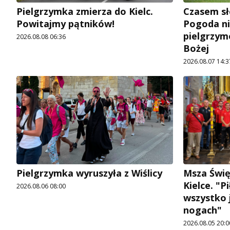
Pielgrzymka zmierza do Kielc.
Czasem sł
Powitajmy pątników!
Pogoda ni
pielgrzym
2026.08.08 06:36
Bożej
2026.08.07 14:3
Pielgrzymka wyruszyła z Wiślicy
Msza Świę
Kielce. "P
2026.08.06 08:00
wszystko j
nogach"
2026.08.05 20:0