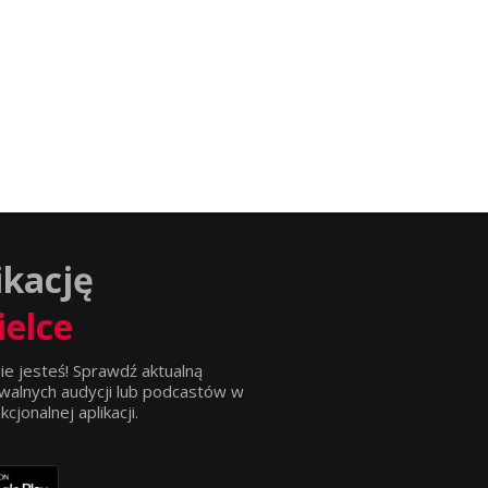
ikację
ielce
ie jesteś! Sprawdź aktualną
walnych audycji lub podcastów w
jonalnej aplikacji.