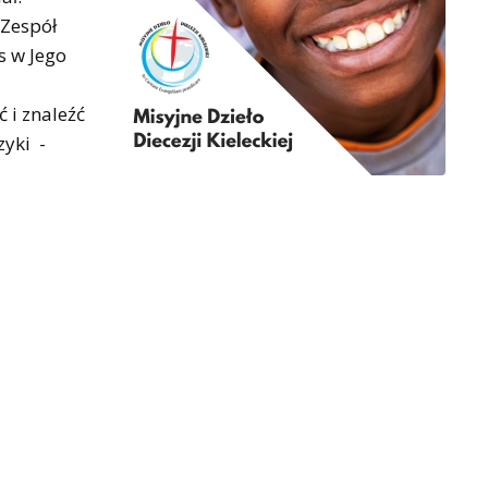
 Zespół
s w Jego
 i znaleźć
zyki -