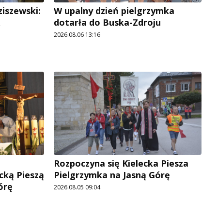
ziszewski:
W upalny dzień pielgrzymka
dotarła do Buska-Zdroju
2026.08.06 13:16
Rozpoczyna się Kielecka Piesza
cką Pieszą
Pielgrzymka na Jasną Górę
órę
2026.08.05 09:04