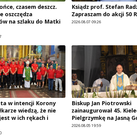
ońce, czasem deszcz.
Ksiądz prof. Stefan Rad
e oszczędza
Zapraszam do akcji 50 R
ów na szlaku do Matki
2026.08.07 09:26
7
ta w intencji Korony
Biskup Jan Piotrowski
iłkarze wiedzą, że nie
zainaugurował 45. Kiele
est w ich rękach i
Pielgrzymkę na Jasną G
2026.08.05 19:59
0