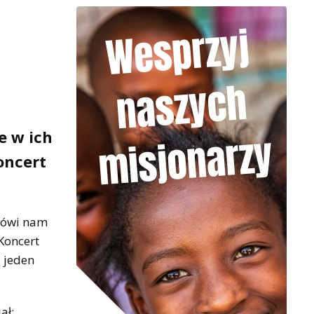
e w ich
oncert
 mówi nam
Koncert
, jeden
ał: