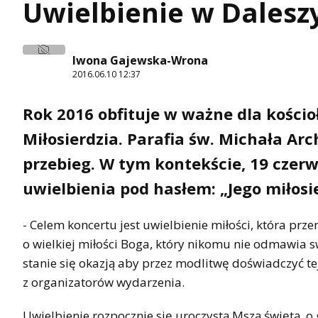
Uwielbienie w Dalesz
Iwona Gajewska-Wrona
2016.06.10 12:37
Rok 2016 obfituje w ważne dla kości
Miłosierdzia. Parafia św. Michała Ar
przebieg. W tym kontekście, 19 czer
uwielbienia pod hasłem: „Jego miłosi
- Celem koncertu jest uwielbienie miłości, która pr
o wielkiej miłości Boga, który nikomu nie odmawia s
stanie się okazją aby przez modlitwę doświadczyć tej 
z organizatorów wydarzenia.
Uwielbienie rozpocznie się uroczystą Mszą świętą o