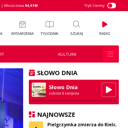
M
| Włoszczowa
94,4 FM
Tryb Ciemny
IA
WYDARZENIA
TYGODNIK
SZUKAJ
RADIO
RT
KULTURA
SŁOWO DNIA
Słowo Dnia
sobota 8 sierpnia
NAJNOWSZE
Pielgrzymka zmierza do Kielc.