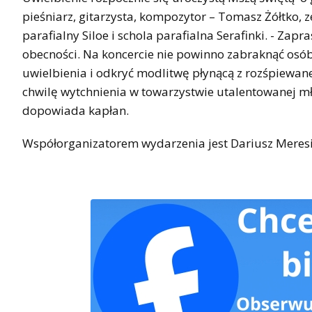
pieśniarz, gitarzysta, kompozytor – Tomasz Żółtko, 
parafialny Siloe i schola parafialna Serafinki. - Zap
obecności. Na koncercie nie powinno zabraknąć osó
uwielbienia i odkryć modlitwę płynącą z rozśpiewane
chwilę wytchnienia w towarzystwie utalentowanej mł
dopowiada kapłan.
Współorganizatorem wydarzenia jest Dariusz Meresiń