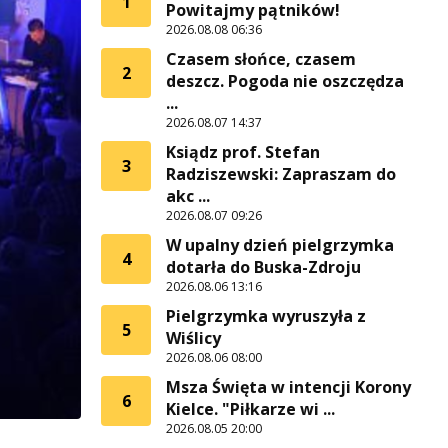
1
Powitajmy pątników!
2026.08.08 06:36
Czasem słońce, czasem
2
deszcz. Pogoda nie oszczędza
...
2026.08.07 14:37
Ksiądz prof. Stefan
3
Radziszewski: Zapraszam do
akc ...
2026.08.07 09:26
W upalny dzień pielgrzymka
4
dotarła do Buska-Zdroju
2026.08.06 13:16
Pielgrzymka wyruszyła z
5
Wiślicy
2026.08.06 08:00
Msza Święta w intencji Korony
6
Kielce. "Piłkarze wi ...
2026.08.05 20:00