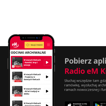
Pobierz apl
Radio eM K
Słuchaj wszędzie tam gdz
ramówkę, wysłuchaj archi
ramach nowoczesnej i funkc