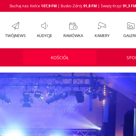
Słuchaj nas: Kielce
107,9 FM
| Busko-Zdrój
91,8 FM
| Święty Krzyż
91,3 F
TWÓJNEWS
AUDYCJE
RAMÓWKA
KAMERY
GALER
KOŚCIÓŁ
SPO