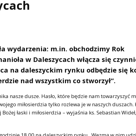
ycach
oła wydarzenia: m.in. obchodzimy Rok
chanioła w Daleszycach włącza się czynni
wca na daleszyckim rynku odbędzie się k
erdzie nad wszystkim co stworzył”.
zenika nasze dusze. Hasło, które będzie nam towarzyszyć
wojego miłosierdzia tylko rozlewa je w naszych duszach. 
Bożej łaski i miłosierdzia – wyjaśnia ks. Sebastian Wideł
 godzinie 18.00 na daleszyckim rynku. Wezmą w nim udzi