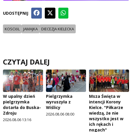
UDOSTĘPNIJ
KOSCIóL
JAMAJKA
DIECEZJA KIELECKA
CZYTAJ DALEJ
W upalny dzień
Pielgrzymka
Msza Święta w
pielgrzymka
wyruszyła z
intencji Korony
dotarła do Buska-
Wiślicy
Kielce. "Piłkarze
Zdroju
wiedzą, że nie
2026.08.06 08:00
wszystko jest w
2026.08.06 13:16
ich rękach i
nogach"