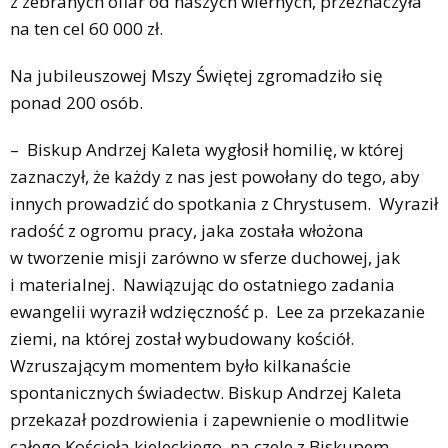
z zebranych ofiar od naszych wiernych, przeznaczyła
na ten cel 60 000 zł.
Na jubileuszowej Mszy Świętej zgromadziło się
ponad 200 osób.
– Biskup Andrzej Kaleta wygłosił homilię, w której
zaznaczył, że każdy z nas jest powołany do tego, aby
innych prowadzić do spotkania z Chrystusem. Wyraził
radość z ogromu pracy, jaka została włożona
w tworzenie misji zarówno w sferze duchowej, jak
i materialnej. Nawiązując do ostatniego zadania
ewangelii wyraził wdzięczność p. Lee za przekazanie
ziemi, na której został wybudowany kościół.
Wzruszającym momentem było kilkanaście
spontanicznych świadectw. Biskup Andrzej Kaleta
przekazał pozdrowienia i zapewnienie o modlitwie
całego Kościoła kieleckiego, na czele z Biskupem