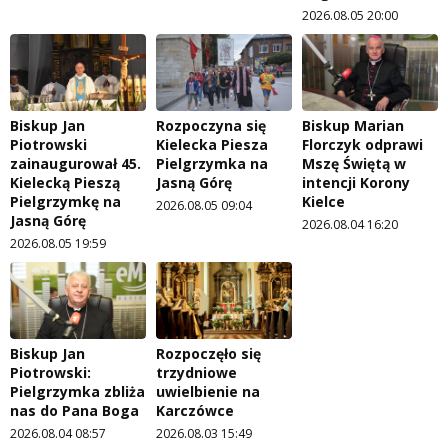
2026.08.05 20:00
Biskup Jan
Rozpoczyna się
Biskup Marian
Piotrowski
Kielecka Piesza
Florczyk odprawi
zainaugurował 45.
Pielgrzymka na
Mszę Świętą w
Kielecką Pieszą
Jasną Górę
intencji Korony
Pielgrzymkę na
Kielce
2026.08.05 09:04
Jasną Górę
2026.08.04 16:20
2026.08.05 19:59
Biskup Jan
Rozpoczęło się
Piotrowski:
trzydniowe
Pielgrzymka zbliża
uwielbienie na
nas do Pana Boga
Karczówce
2026.08.04 08:57
2026.08.03 15:49