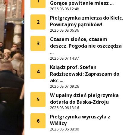
1
Gorące powitanie miesz ...
2026.08.08 12:48
Pielgrzymka zmierza do Kielc.
2
Powitajmy pątników!
2026.08.08 06:36
Czasem słońce, czasem
3
deszcz. Pogoda nie oszczędza
...
2026.08.07 14:37
Ksiądz prof. Stefan
4
Radziszewski: Zapraszam do
akc ...
2026.08.07 09:26
W upalny dzień pielgrzymka
5
dotarła do Buska-Zdroju
2026.08.06 13:16
Pielgrzymka wyruszyła z
6
Wiślicy
2026.08.06 08:00