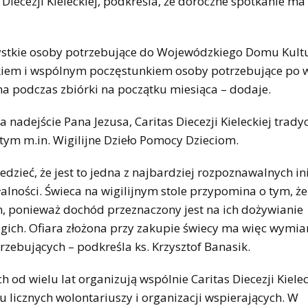
 Diecezji Kieleckiej, podkreśla, że doroczne spotkanie ma
ystkie osoby potrzebujące do Wojewódzkiego Domu Kult
iłkiem i wspólnym poczęstunkiem osoby potrzebujące po 
na podczas zbiórki na początku miesiąca – dodaje.
adejście Pana Jezusa, Caritas Diecezji Kieleckiej tradyc
tym m.in. Wigilijne Dzieło Pomocy Dzieciom.
dzieć, że jest to jedna z najbardziej rozpoznawalnych in
łalności. Świeca na wigilijnym stole przypomina o tym, 
 ponieważ dochód przeznaczony jest na ich dożywianie
ogich. Ofiara złożona przy zakupie świecy ma więc wymia
rzebujących – podkreśla ks. Krzysztof Banasik.
 od wielu lat organizują wspólnie Caritas Diecezji Kielec
 licznych wolontariuszy i organizacji wspierających. W