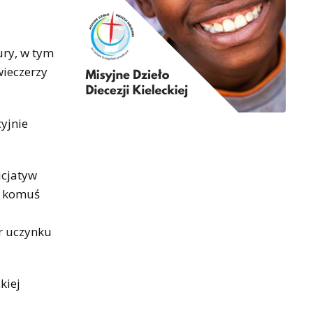
ury, w tym
wieczerzy
yjnie
icjatyw
że komuś
r uczynku
kiej