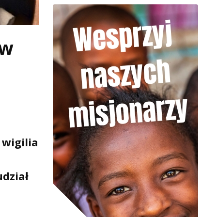
 w
wigilia
udział