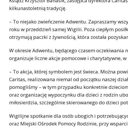
Ksiądz Krzysztof Banasik, zastępca dyrektora Caritas
kilkunastoletnią tradycję.
– To niejako zwieńczenie Adwentu. Zapraszamy wsz
roku w przeddzień samej Wigilii. Poza ciepłym pos
otrzymają paczki z żywnością, która została pozyska
W okresie Adwentu, będącego czasem oczekiwania na n
organizuje liczne akcje pomocowe i charytatywne, w 
– To akcja, której symbolem jest świeca. Można powie
Caritas, realizowana niemal od początku naszej dzia
pomogliśmy – w tym przypadku konkretnie dzieciom,
oraz organizację wypoczynku dla dzieci z rodzin ub
miłosierdzia, szczególnie skierowanego do dzieci pot
Wigilijne spotkanie dla osób ubogich i potrzebujących
oraz Miejski Ośrodek Pomocy Rodzinie, przy wsparciu