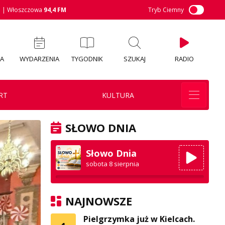
M
| Włoszczowa
94,4 FM
Tryb Ciemny
IA
WYDARZENIA
TYGODNIK
SZUKAJ
RADIO
RT
KULTURA
SŁOWO DNIA
Słowo Dnia
sobota 8 sierpnia
NAJNOWSZE
Pielgrzymka już w Kielcach.