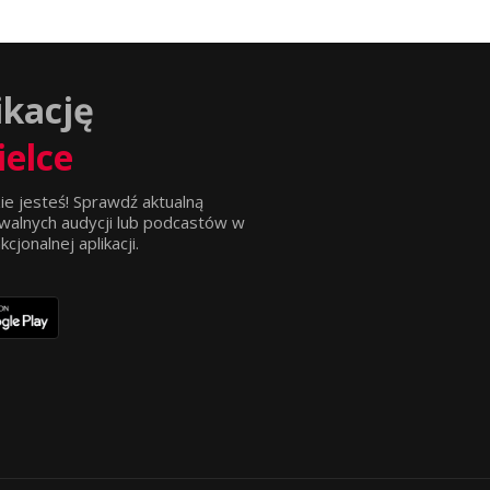
ikację
ielce
ie jesteś! Sprawdź aktualną
walnych audycji lub podcastów w
jonalnej aplikacji.