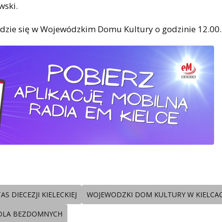
wski.
dzie się w Wojewódzkim Domu Kultury o godzinie 12.00.
AS DIECEZJI KIELECKIEJ
WOJEWODZKI DOM KULTURY W KIELCA
 DLA BEZDOMNYCH