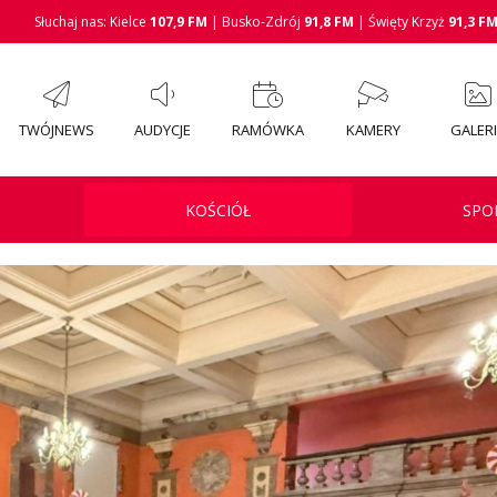
Słuchaj nas: Kielce
107,9 FM
| Busko-Zdrój
91,8 FM
| Święty Krzyż
91,3 F
TWÓJNEWS
AUDYCJE
RAMÓWKA
KAMERY
GALER
KOŚCIÓŁ
SPO