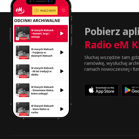
Pobierz apl
Radio eM K
Słuchaj wszędzie tam gdz
ramówkę, wysłuchaj archi
ramach nowoczesnej i funkc