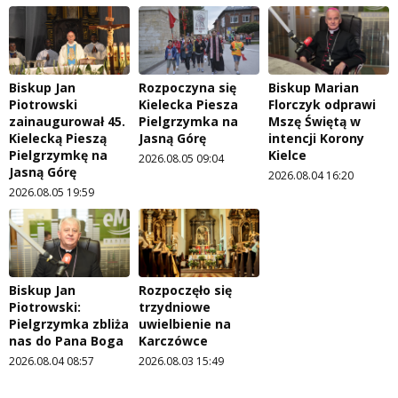
Biskup Jan
Rozpoczyna się
Biskup Marian
Piotrowski
Kielecka Piesza
Florczyk odprawi
zainaugurował 45.
Pielgrzymka na
Mszę Świętą w
Kielecką Pieszą
Jasną Górę
intencji Korony
Pielgrzymkę na
Kielce
2026.08.05 09:04
Jasną Górę
2026.08.04 16:20
2026.08.05 19:59
Biskup Jan
Rozpoczęło się
Piotrowski:
trzydniowe
Pielgrzymka zbliża
uwielbienie na
nas do Pana Boga
Karczówce
2026.08.04 08:57
2026.08.03 15:49