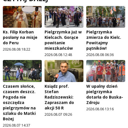
Ks. Filip Korban
Pielgrzymka już w
Pielgrzymka
posłany na misje
Kielcach. Gorące
zmierza do Kielc.
do Peru
powitanie
Powitajmy
mieszkańców
pątników!
2026.08.08 18:22
2026.08.08 12:48
2026.08.08 06:36
Czasem słońce,
Ksiądz prof.
W upalny dzień
czasem deszcz.
Stefan
pielgrzymka
Pogoda nie
Radziszewski:
dotarła do Buska-
oszczędza
Zapraszam do
Zdroju
pielgrzymów na
akcji 50 R
2026.08.06 13:16
szlaku do Matki
2026.08.07 09:26
Bożej
2026.08.07 14:37